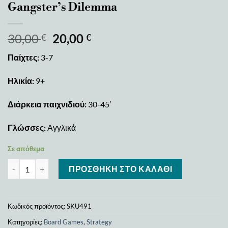
Gangster’s Dilemma
30,00
20,00
€
€
Παίχτες:
3-7
Ηλικία:
9+
Διάρκεια παιχνιδιού:
30-45′
Γλώσσες:
Αγγλικά
Σε απόθεμα
Gangster’s Dilemma ποσότητα
ΠΡΟΣΘΉΚΗ ΣΤΟ ΚΑΛΆΘΙ
Κωδικός προϊόντος:
SKU491
Κατηγορίες:
Board Games
,
Strategy