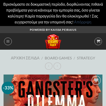
Βρισκόμαστε σε δοκιμαστική περίοδο, διορθώνοντας πιθανά
προβλήματα για να κάνουμε την εμπειρία σας, όσο γίνεται
καλύτερη! Καμία παραγγελία δεν θα ολοκληρωθεί ! Σας
ευχαριστούμε για την υπομονή σας!
Απόρριψη
Μετάβαση
POWERED BY KAISSA PEIRAIUS
στο
περιεχόμενο
ΑΡΧΙΚΉ ΣΕΛΊΔΑ
/
BOARD GAMES
/
STRATEGY
-33%
Add to
wishlist