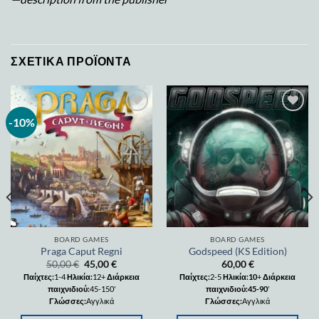
ΣΧΕΤΙΚΆ ΠΡΟΪΌΝΤΑ
-10%
Add to
Add to
wishlist
wishlist
BOARD GAMES
BOARD GAMES
Praga Caput Regni
Godspeed (KS Edition)
50,00
€
45,00
€
60,00
€
Παίχτες:
1-4
Ηλικία:
12+
Διάρκεια
Παίχτες:
2-5
Ηλικία:10
+
Διάρκεια
παιχνιδιού:
45-150'
παιχνιδιού:45-90
'
Γλώσσες:
Αγγλικά
Γλώσσες:
Αγγλικά