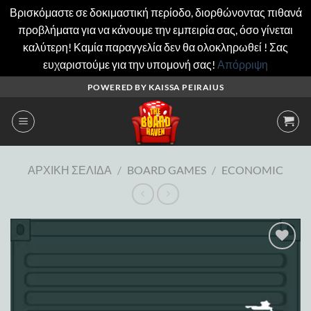
Βρισκόμαστε σε δοκιμαστική περίοδο, διορθώνοντας πιθανά
προβλήματα για να κάνουμε την εμπειρία σας, όσο γίνεται
καλύτερη! Καμία παραγγελία δεν θα ολοκληρωθεί ! Σας
ευχαριστούμε για την υπομονή σας!
Απόρριψη
Μετάβαση
POWERED BY KAISSA PEIRAIUS
στο
περιεχόμενο
ΑΡΧΙΚΉ ΣΕΛΊΔΑ
/
BOARD GAMES
/
ECONOMIC
Add to
wishlist