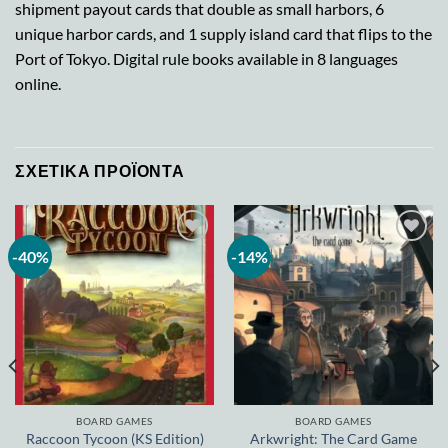
shipment payout cards that double as small harbors, 6
unique harbor cards, and 1 supply island card that flips to the
Port of Tokyo. Digital rule books available in 8 languages
online.
ΣΧΕΤΙΚΆ ΠΡΟΪΌΝΤΑ
-40%
-14%
Add to
Add to
wishlist
wishlist
BOARD GAMES
BOARD GAMES
Raccoon Tycoon (KS Edition)
Arkwright: The Card Game