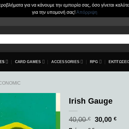
οβλήματα για να κάνουμε την εμπειρία σας, όσο γίνεται καλύτ
για την υπομονή σας!
Απόρριψη
ES
CARD GAMES
ACCESSORIES
RPG
ΕΚΠΤΩΣΕΙ
CONOMIC
Irish Gauge
Add to
40,00
30,00
wishlist
€
€