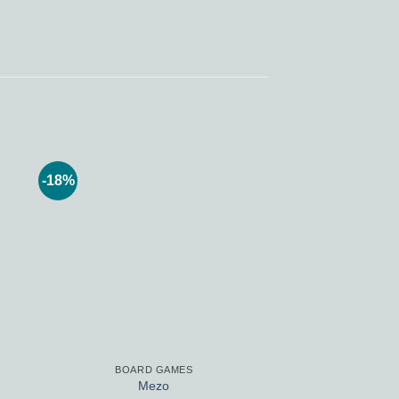
-18%
 to
Add to
ist
wishlist
BOARD GAMES
Mezo