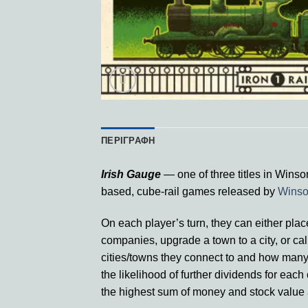
ΠΕΡΙΓΡΑΦΉ
Irish Gauge
— one of three titles in Winso
based, cube-rail games released by
Wins
On each player’s turn, they can either plac
companies, upgrade a town to a city, or ca
cities/towns they connect to and how many
the likelihood of further dividends for eac
the highest sum of money and stock value at