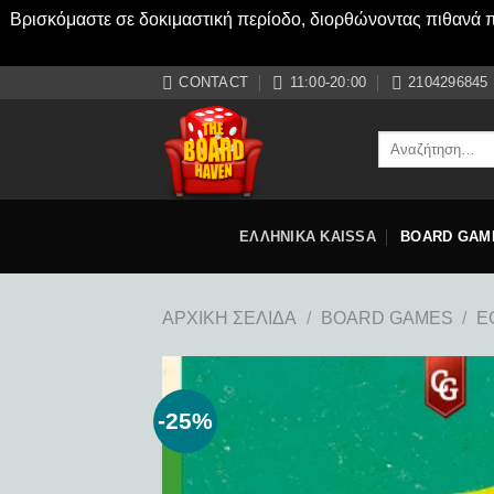
Βρισκόμαστε σε δοκιμαστική περίοδο, διορθώνοντας πιθανά πρ
Μετάβαση
CONTACT
11:00-20:00
2104296845
στο
περιεχόμενο
Αναζήτηση
για:
ΕΛΛΗΝΙΚΑ KAISSA
BOARD GAM
ΑΡΧΙΚΉ ΣΕΛΊΔΑ
/
BOARD GAMES
/
E
-25%