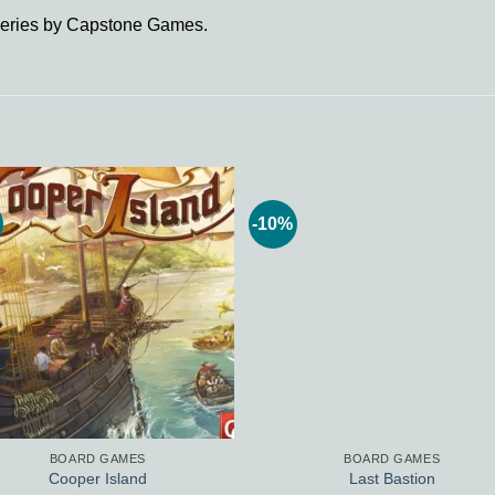
ail series by Capstone Games.
-10%
Add to
Add
wishlist
wishl
BOARD GAMES
BOARD GAMES
Cooper Island
Last Bastion