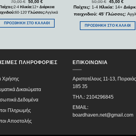
70,00
€
50,00
€
50,00
€
45,00
€
Παίχτες:
1-4
Ηλικία:
14+
Διάρκ
Παίχτες:
2-4
Ηλικία:
12+
Διάρκεια
ιχνιδιού:
60-120'
Γλώσσες:
Αγγλικά
παιχνιδιού: 45
′
Γλώσσες:
Αγγλ
ΠΡΟΣΘΉΚΗ ΣΤΟ ΚΑΛΆΘΙ
ΠΡΟΣΘΉΚΗ ΣΤΟ ΚΑΛΆΘΙ
ΉΣΙΜΕΣ ΠΛΗΡΟΦΟΡΊΕΣ
ΕΠΙΚΟΙΝΩΝΊΑ
ι Χρήσης
Αριστοτέλους 11-13, Πειραιά
185 35
υματικά Δικαιώματα
ΤΗΛ.: 2104296845
σωπικά Δεδομένα
EMAIL:
ποι Πληρωμής
boardhaven.net@gmail.com
ποι Αποστολής