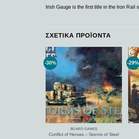
Irish Gauge is the first title in the Iron R
ΣΧΕΤΙΚΆ ΠΡΟΪΌΝΤΑ
-30%
-29%
Add to
Add to
wishlist
wishlist
 GAMES
BOARD GAMES
k-Ass
Conflict of Heroes – Storms of Steel