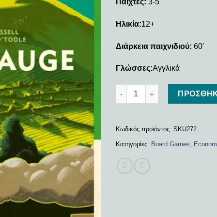
Παίχτες:
3-5
Ηλικία:
12+
Διάρκεια παιχνιδιού:
60′
Γλώσσες:
Αγγλικά
Irish Gauge ποσότητα
ΠΡΟΣΘΉΚ
Κωδικός προϊόντος:
SKU272
Κατηγορίες:
Board Games
,
Econom