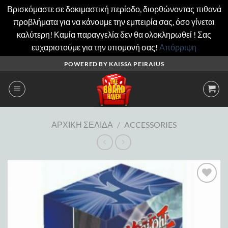
Βρισκόμαστε σε δοκιμαστική περίοδο, διορθώνοντας πιθανά
προβλήματα για να κάνουμε την εμπειρία σας, όσο γίνεται
καλύτερη! Καμία παραγγελία δεν θα ολοκληρωθεί ! Σας
ευχαριστούμε για την υπομονή σας!
Απόρριψη
Μετάβαση
POWERED BY KAISSA PEIRAIUS
στο
περιεχόμενο
ΑΡΧΙΚΉ ΣΕΛΊΔΑ
/
ACCESSORIES
Add to
wishlist