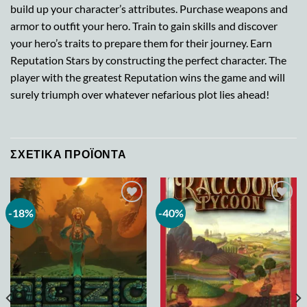
build up your character’s attributes. Purchase weapons and
armor to outfit your hero. Train to gain skills and discover
your hero’s traits to prepare them for their journey. Earn
Reputation Stars by constructing the perfect character. The
player with the greatest Reputation wins the game and will
surely triumph over whatever nefarious plot lies ahead!
ΣΧΕΤΙΚΆ ΠΡΟΪΌΝΤΑ
-18%
-40%
Add to
Add to
wishlist
wishlist