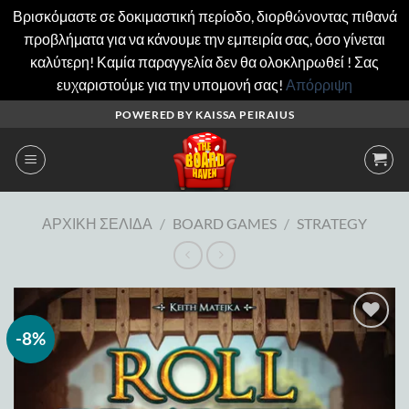
Βρισκόμαστε σε δοκιμαστική περίοδο, διορθώνοντας πιθανά
προβλήματα για να κάνουμε την εμπειρία σας, όσο γίνεται
καλύτερη! Καμία παραγγελία δεν θα ολοκληρωθεί ! Σας
ευχαριστούμε για την υπομονή σας!
Απόρριψη
Μετάβαση
POWERED BY KAISSA PEIRAIUS
στο
περιεχόμενο
ΑΡΧΙΚΉ ΣΕΛΊΔΑ
/
BOARD GAMES
/
STRATEGY
-8%
Add to
wishlist