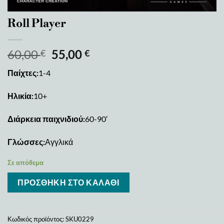
Roll Player
60,00
55,00
€
€
Παίχτες:
1-4
Ηλικία:
10+
Διάρκεια παιχνιδιού:
60-90′
Γλώσσες:
Αγγλικά
Σε απόθεμα
ΠΡΟΣΘΉΚΗ ΣΤΟ ΚΑΛΆΘΙ
Κωδικός προϊόντος:
SKU0229