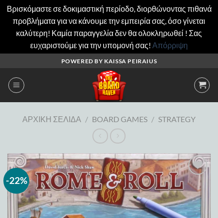
Βρισκόμαστε σε δοκιμαστική περίοδο, διορθώνοντας πιθανά
προβλήματα για να κάνουμε την εμπειρία σας, όσο γίνεται
καλύτερη! Καμία παραγγελία δεν θα ολοκληρωθεί ! Σας
ευχαριστούμε για την υπομονή σας!
Απόρριψη
Μετάβαση
POWERED BY KAISSA PEIRAIUS
στο
περιεχόμενο
ΑΡΧΙΚΉ ΣΕΛΊΔΑ
/
BOARD GAMES
/
STRATEGY
-22%
Add to
wishlist