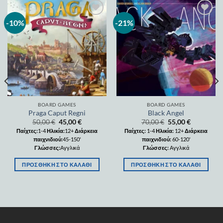
-10%
-21%
Add to
Add to
wishlist
wishlist
BOARD GAMES
BOARD GAMES
Praga Caput Regni
Black Angel
50,00
€
45,00
€
70,00
€
55,00
€
Παίχτες:
1-4
Ηλικία:
12+
Διάρκεια
Παίχτες:
1-4
Ηλικία:
12+
Διάρκεια
παιχνιδιού:
45-150'
παιχνιδιού:
60-120'
Γλώσσες:
Αγγλικά
Γλώσσες:
Αγγλικά
ΠΡΟΣΘΉΚΗ ΣΤΟ ΚΑΛΆΘΙ
ΠΡΟΣΘΉΚΗ ΣΤΟ ΚΑΛΆΘΙ