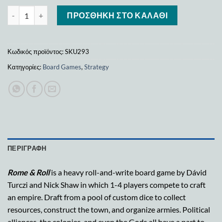
Rome & Roll(ks edition) ποσότητα
ΠΡΟΣΘΉΚΗ ΣΤΟ ΚΑΛΆΘΙ
Κωδικός προϊόντος:
SKU293
Κατηγορίες:
Board Games
,
Strategy
ΠΕΡΙΓΡΑΦΉ
Rome & Roll
is a heavy roll-and-write board game by Dávid
Turczi and Nick Shaw in which 1-4 players compete to craft
an empire. Draft from a pool of custom dice to collect
resources, construct the town, and organize armies. Political
alliances, the colonies, and even the Gods all have a part to