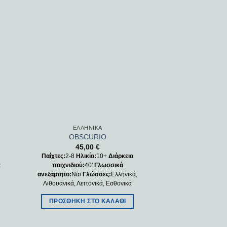
 to
Add to
ist
wishlist
ΕΛΛΗΝΙΚΆ
ΕΛΛΗΝ
OBSCURIO
ΓΟΥΡΟΥΝΑΚΙΑ
45,00
€
10,0
Παίχτες:
2-8
Ηλικία:
10+
Διάρκεια
Παίχτες:
2-4
Ηλικ
ά
παιχνιδιού:
40'
Γλωσσικά
παιχνιδιού:
10
ανεξάρτητο:
Ναι
Γλώσσες:
Ελληνικά,
ανεξάρτητο:
Ναι
Γλ
Λιθουανικά, Λεττονικά, Εσθονικά
ΠΡΟΣΘΉΚΗ Σ
ΠΡΟΣΘΉΚΗ ΣΤΟ ΚΑΛΆΘΙ