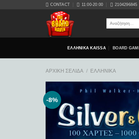
Μετάβαση
CONTACT
11:00-20:00
2104296845
στο
περιεχόμενο
Αναζήτηση
για:
ΕΛΛΗΝΙΚΑ KAISSA
BOARD GAM
ΑΡΧΙΚΉ ΣΕΛΊΔΑ
/
ΕΛΛΗΝΙΚΆ
-8%