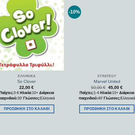
-10%
Add to
Add
wishlist
wishl
ΕΛΛΗΝΙΚΆ
STRATEGY
So Clover
Marvel United
22,00
€
50,00
€
45,00
€
Παίχτες:
3-6
Ηλικία:
10+
Διάρκεια
Παίχτες:
1-4
Ηλικία:
10+
Διάρκεια
παιχνιδιού:
30'
Γλώσσες:
Ελληνικά
παιχνιδιού:
40'
Γλώσσες:
Ελληνικ
ΠΡΟΣΘΉΚΗ ΣΤΟ ΚΑΛΆΘΙ
ΠΡΟΣΘΉΚΗ ΣΤΟ ΚΑΛΆΘΙ