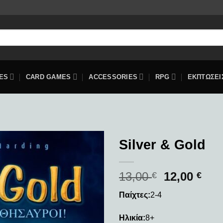
ES
CARD GAMES
ACCESSORIES
RPG
ΕΚΠΤΩΣΕΙ
Silver & Gold
Add to
13,00
12,00
wishlist
€
€
Παίχτες:
2-4
Ηλικία:
8+