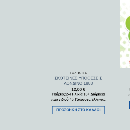
Add to
wishlist
ΕΛΛΗΝΙΚΆ
ΣΚΟΤΕΙΝΕΣ ΥΠΟΘΕΣΕΙΣ
ΛΟΝΔΙΝΟ 1888
12,00
€
Παίχτες:
2-4
Ηλικία:
10+
Διάρκεια
παιχνιδιού:
45'
Γλώσσες:
Ελληνικά
ΠΡΟΣΘΉΚΗ ΣΤΟ ΚΑΛΆΘΙ