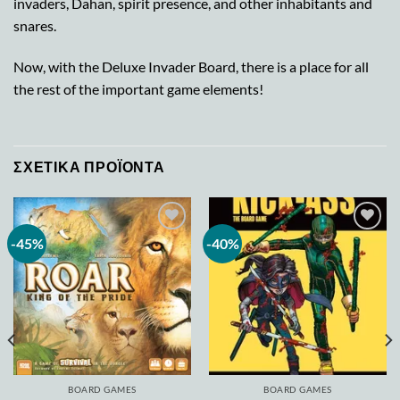
invaders, Dahan, spirit presence, and other inhabitants and
snares.
Now, with the Deluxe Invader Board, there is a place for all
the rest of the important game elements!
ΣΧΕΤΙΚΆ ΠΡΟΪΌΝΤΑ
-45%
-40%
Add to
Add to
wishlist
wishlist
BOARD GAMES
BOARD GAMES