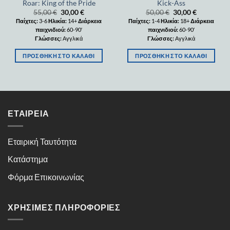
Roar: King of the Pride
Kick-Ass
55,00
€
30,00
€
50,00
€
30,00
€
Παίχτες:
3-6
Ηλικία:
14+
Διάρκεια
Παίχτες:
1-4
Ηλικία:
18+
Διάρκεια
παιχνιδιού:
60-90′
παιχνιδιού:
60-90′
Γλώσσες:
Αγγλικά
Γλώσσες:
Αγγλικά
ΠΡΟΣΘΉΚΗ ΣΤΟ ΚΑΛΆΘΙ
ΠΡΟΣΘΉΚΗ ΣΤΟ ΚΑΛΆΘΙ
ΕΤΑΙΡΕΊΑ
Εταιρική Ταυτότητα
Κατάστημα
Φόρμα Επικοινωνίας
ΧΡΉΣΙΜΕΣ ΠΛΗΡΟΦΟΡΊΕΣ