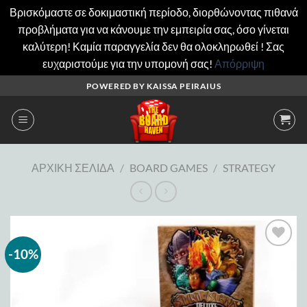
Βρισκόμαστε σε δοκιμαστική περίοδο, διορθώνοντας πιθανά
προβλήματα για να κάνουμε την εμπειρία σας, όσο γίνεται
καλύτερη! Καμία παραγγελία δεν θα ολοκληρωθεί ! Σας
ευχαριστούμε για την υπομονή σας!
Απόρριψη
Μετάβαση
POWERED BY KAISSA PEIRAIUS
στο
περιεχόμενο
ΑΡΧΙΚΉ ΣΕΛΊΔΑ
/
BOARD GAMES
/
STRATEGY
-10%
Add to
wishlist