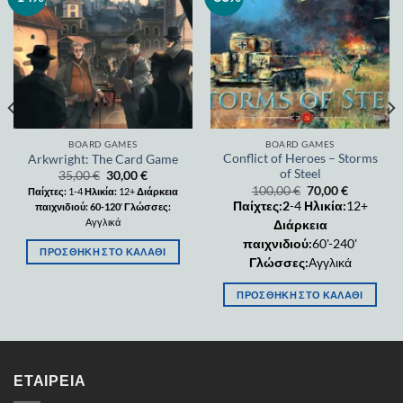
wishlist
wishlist
BOARD GAMES
BOARD GAMES
Conflict of Heroes – Storms
Arkwright: The Card Game
of Steel
35,00
€
30,00
€
100,00
€
70,00
€
Παίχτες:
1-4
Ηλικία:
12+
Διάρκεια
Παίχτες:2
-4
Ηλικία:
12+
παιχνιδιού: 60-120
′
Γλώσσες:
Αγγλικά
Διάρκεια
παιχνιδιού:
60'-240'
ΠΡΟΣΘΉΚΗ ΣΤΟ ΚΑΛΆΘΙ
Γλώσσες:
Αγγλικά
ΠΡΟΣΘΉΚΗ ΣΤΟ ΚΑΛΆΘΙ
ΕΤΑΙΡΕΊΑ