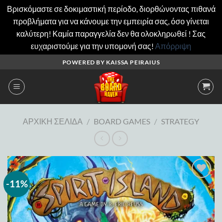
Βρισκόμαστε σε δοκιμαστική περίοδο, διορθώνοντας πιθανά
προβλήματα για να κάνουμε την εμπειρία σας, όσο γίνεται
καλύτερη! Καμία παραγγελία δεν θα ολοκληρωθεί ! Σας
ευχαριστούμε για την υπομονή σας!
Απόρριψη
Μετάβαση
POWERED BY KAISSA PEIRAIUS
στο
περιεχόμενο
ΑΡΧΙΚΉ ΣΕΛΊΔΑ
/
BOARD GAMES
/
STRATEGY
-11%
Add to
wishlist