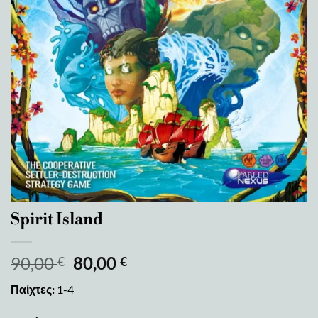
Spirit Island
90,00
80,00
€
€
Παίχτες:
1-4