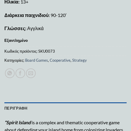
Ηλικία:
13+
Διάρκεια παιχνιδιού:
90-120′
Γλώσσες:
Αγγλικά
Εξαντλημένο
Κωδικός προϊόντος:
SKU0073
Κατηγορίες:
Board Games
,
Cooperative
,
Strategy
ΠΕΡΙΓΡΑΦΉ
“Spirit Island
is a complex and thematic cooperative game
about defending your island home from colonizing Invaders.