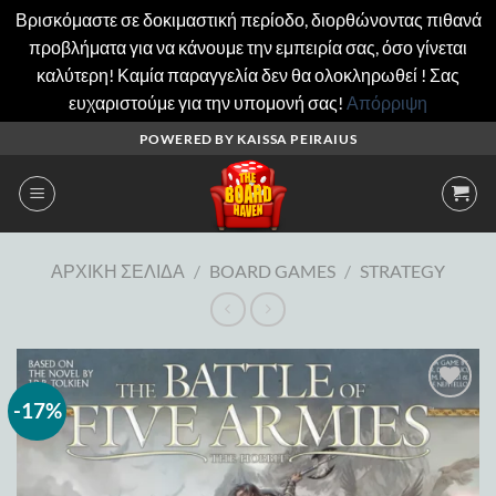
Βρισκόμαστε σε δοκιμαστική περίοδο, διορθώνοντας πιθανά
προβλήματα για να κάνουμε την εμπειρία σας, όσο γίνεται
καλύτερη! Καμία παραγγελία δεν θα ολοκληρωθεί ! Σας
ευχαριστούμε για την υπομονή σας!
Απόρριψη
Μετάβαση
POWERED BY KAISSA PEIRAIUS
στο
περιεχόμενο
ΑΡΧΙΚΉ ΣΕΛΊΔΑ
/
BOARD GAMES
/
STRATEGY
-17%
Add to
wishlist