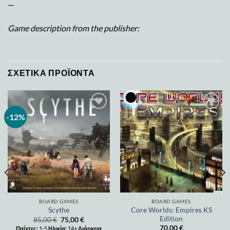
—
Game description from the publisher:
ΣΧΕΤΙΚΆ ΠΡΟΪΌΝΤΑ
-12%
Add to
Add to
wishlist
wishlist
BOARD GAMES
BOARD GAMES
Core Worlds: Empires KS
Scythe
Edition
85,00
€
75,00
€
70,00
€
Παίχτες:
1-5
Ηλικία:
14+
Διάρκεια