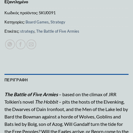
Εξαντλημένο
Κωδικός προϊόντος:
SKU0091
Κατηγορίες:
Board Games
,
Strategy
Ετικέτες:
strategy
,
The Battle of Five Armies
ΠΕΡΙΓΡΑΦΉ
The Battle of Five Armies
– based on the climax of JRR
Tolkien’s novel
The Hobbit
– pits the hosts of the Elvenking,
the Dwarves of Dain Ironfoot, and the Men of the Lake led by
Bard the Bowman against a horde of Wolves, Goblins and
Bats led by Bolg, son of Azog. Will Gandalf turn the tide for
the Free Peoples? Will the Eagles arrive, or Beorn come to the