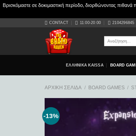
Βρισκόμαστε σε δοκιμαστική περίοδο, διορθώνοντας πιθανά πρ
Μετάβαση
CONTACT
11:00-20:00
2104296845
στο
περιεχόμενο
Αναζήτηση
για:
ΕΛΛΗΝΙΚΑ KAISSA
BOARD GAM
ΑΡΧΙΚΉ ΣΕΛΊΔΑ
/
BOARD GAMES
/
S
-13%