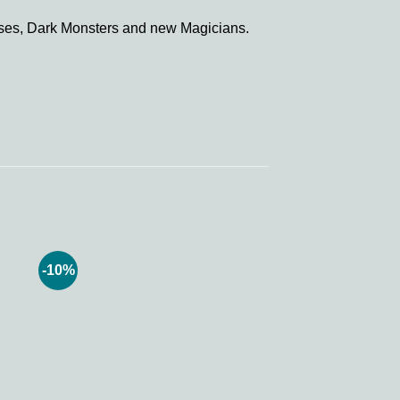
rses, Dark Monsters and new Magicians.
-10%
 to
Add to
ist
wishlist