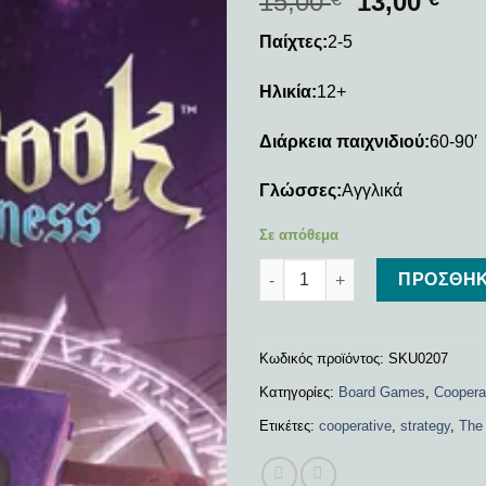
15,00
13,00
Παίχτες:
2-5
Ηλικία:
12+
Διάρκεια παιχνιδιού:
60-90′
Γλώσσες:
Αγγλικά
Σε απόθεμα
The Big Book of Madness: Th
ΠΡΟΣΘΉΚ
Κωδικός προϊόντος:
SKU0207
Κατηγορίες:
Board Games
,
Coopera
Ετικέτες:
cooperative
,
strategy
,
The