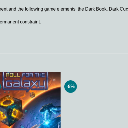
ent and the following game elements: the Dark Book, Dark Cu
ermanent constraint.
-8%
Add to
Add
wishlist
wishl