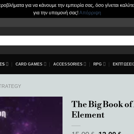
οβλήματα για να κάνουμε την εμπειρία σας, όσο γίνεται καλύτ
για την υπομονή σας!
Απόρριψη
ES
CARD GAMES
ACCESSORIES
RPG
ΕΚΠΤΩΣΕΙ
TRATEGY
The Big Book of
Element
Add to
wishlist
€
€