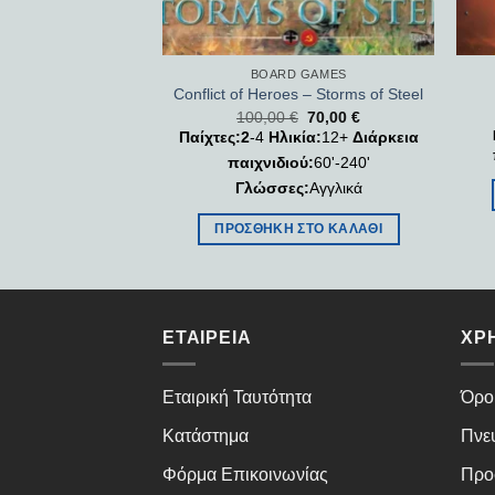
 GAMES
BOARD GAMES
 : Jagged Earth
Conflict of Heroes – Storms of Steel
55,00
€
100,00
€
70,00
€
Παίχτες:2
-4
Ηλικία:
12+
Διάρκεια
κία:
13+
Διάρκεια
0
′
Γλώσσες:
Αγγλικά
παιχνιδιού:
60'-240'
Γλώσσες:
Αγγλικά
ΣΤΟ ΚΑΛΆΘΙ
ΠΡΟΣΘΉΚΗ ΣΤΟ ΚΑΛΆΘΙ
ΕΤΑΙΡΕΊΑ
ΧΡ
Εταιρική Ταυτότητα
Όρο
Κατάστημα
Πνε
Φόρμα Επικοινωνίας
Προ