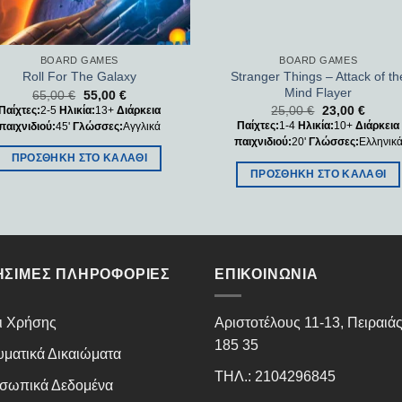
BOARD GAMES
BOARD GAMES
Stranger Things – Attack of th
Roll For The Galaxy
Mind Flayer
65,00
€
55,00
€
25,00
€
23,00
€
Παίχτες:
2-5
Ηλικία:
13+
Διάρκεια
Παίχτες:
1-4
Ηλικία:
10+
Διάρκεια
παιχνιδιού:
45'
Γλώσσες:
Αγγλικά
παιχνιδιού:
20'
Γλώσσες:
Ελληνικ
ΠΡΟΣΘΉΚΗ ΣΤΟ ΚΑΛΆΘΙ
ΠΡΟΣΘΉΚΗ ΣΤΟ ΚΑΛΆΘΙ
ΉΣΙΜΕΣ ΠΛΗΡΟΦΟΡΊΕΣ
ΕΠΙΚΟΙΝΩΝΊΑ
ι Χρήσης
Αριστοτέλους 11-13, Πειραιά
185 35
υματικά Δικαιώματα
ΤΗΛ.: 2104296845
σωπικά Δεδομένα