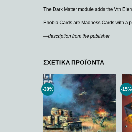
The Dark Matter module adds the Vth Elem
Phobia Cards are Madness Cards with a p
—description from the publisher
ΣΧΕΤΙΚΆ ΠΡΟΪΌΝΤΑ
-30%
-15%
Add to
Add to
wishlist
wishlist