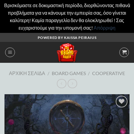
Βρισκόμαστε σε δοκιμαστική περίοδο, διορθώνοντας πιθανά
προβλήματα για να κάνουμε την εμπειρία σας, όσο γίνεται
καλύτερη! Καμία παραγγελία δεν θα ολοκληρωθεί ! Σας
ευχαριστούμε για την υπομονή σας!
Απόρριψη
Μετάβαση
POWERED BY KAISSA PEIRAIUS
στο
περιεχόμενο
ΑΡΧΙΚΉ ΣΕΛΊΔΑ
/
BOARD GAMES
/
COOPERATIVE
Add to
wishlist