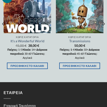
wishlist
wishlist
ΧΩΡΊΣ ΚΑΤΗΓΟΡΊΑ
ΧΩΡΊΣ ΚΑΤΗΓΟΡΊΑ
It’s a Wonderful World
Transmissions
45,00
€
38,00
€
50,00
€
Παίχτες:
1-5
Ηλικία:
14+
Διάρκεια
Παίχτες: 1
-4
Ηλικία:
10+
Διάρκεια
παιχνιδιού:
30-60'
Γλώσσες:
παιχνιδιού:
45-60'
Γλώσσες:
Αγγλικά
Αγγλικά
ΠΡΟΣΘΉΚΗ ΣΤΟ ΚΑΛΆΘΙ
ΠΡΟΣΘΉΚΗ ΣΤΟ ΚΑΛΆΘΙ
ΕΤΑΙΡΕΊΑ
Εταιρική Ταυτότητα