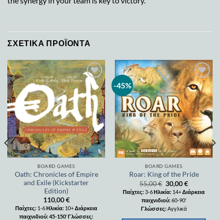
the synergy in your team is key to victory.
ΣΧΕΤΙΚΆ ΠΡΟΪΌΝΤΑ
-45%
Add to
Add to
wishlist
wishlist
BOARD GAMES
BOARD GAMES
Oath: Chronicles of Empire
Roar: King of the Pride
and Exile (Kickstarter
55,00
€
30,00
€
Edition)
Παίχτες:
3-6
Ηλικία:
14+
Διάρκεια
110,00
€
παιχνιδιού:
60-90′
Παίχτες:
1-6
Ηλικία:
10+
Διάρκεια
Γλώσσες:
Αγγλικά
παιχνιδιού: 45-150
′
Γλώσσες: