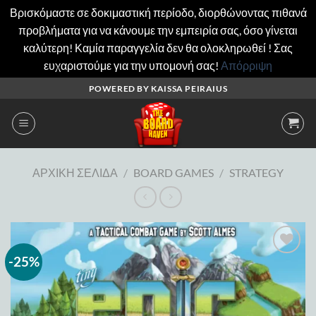
Βρισκόμαστε σε δοκιμαστική περίοδο, διορθώνοντας πιθανά
προβλήματα για να κάνουμε την εμπειρία σας, όσο γίνεται
καλύτερη! Καμία παραγγελία δεν θα ολοκληρωθεί ! Σας
ευχαριστούμε για την υπομονή σας!
Απόρριψη
Μετάβαση
POWERED BY KAISSA PEIRAIUS
στο
περιεχόμενο
ΑΡΧΙΚΉ ΣΕΛΊΔΑ
/
BOARD GAMES
/
STRATEGY
-25%
Add to
wishlist