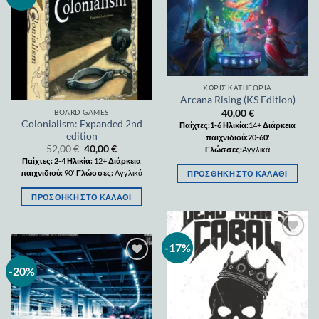
wishlist
ΧΩΡΊΣ ΚΑΤΗΓΟΡΊΑ
Arcana Rising (KS Edition)
40,00
€
BOARD GAMES
Colonialism: Expanded 2nd
Παίχτες:1-6
Ηλικία:
14+
Διάρκεια
edition
παιχνιδιού:20-60'
52,00
€
40,00
€
Γλώσσες:
Αγγλικά
Παίχτες: 2
-4
Ηλικία:
12+
Διάρκεια
παιχνιδιού:
90'
Γλώσσες:
Αγγλικά
ΠΡΟΣΘΉΚΗ ΣΤΟ ΚΑΛΆΘΙ
ΠΡΟΣΘΉΚΗ ΣΤΟ ΚΑΛΆΘΙ
-17%
Add to
wishlist
-20%
Add to
wishlist