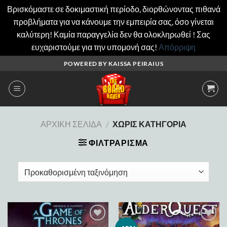
Βρισκόμαστε σε δοκιμαστική περίοδο, διορθώνοντας πιθανά
προβλήματα για να κάνουμε την εμπειρία σας, όσο γίνεται
καλύτερη! Καμία παραγγελία δεν θα ολοκληρωθεί ! Σας
ευχαριστούμε για την υπομονή σας!
Απόρριψη
Μετάβαση
POWERED BY KAISSA PEIRAIUS
στο
περιεχόμενο
ΑΡΧΙΚΉ ΣΕΛΊΔΑ
/
ΧΩΡΊΣ ΚΑΤΗΓΟΡΊΑ
ΦΙΛΤΡΆΡΙΣΜΑ