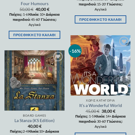
Four Humours
παιχνιδιού:
15-20'
Γλώσσες:
50,00
€
40,00
€
Αγγλικά
Παίχτες:
1-6
Ηλικία:
10+
Διάρκεια
παιχνιδιού:
45-60'
Γλώσσες:
ΠΡΟΣΘΉΚΗ ΣΤΟ ΚΑΛΆΘΙ
Αγγλικά
ΠΡΟΣΘΉΚΗ ΣΤΟ ΚΑΛΆΘΙ
-16%
Add to
wishlist
Add to
wishlist
ΧΩΡΊΣ ΚΑΤΗΓΟΡΊΑ
It’s a Wonderful World
45,00
€
38,00
€
BOARD GAMES
Παίχτες:
1-5
Ηλικία:
14+
Διάρκεια
La Stanza (KS Edition)
παιχνιδιού:
30-60'
Γλώσσες:
40,00
€
Αγγλικά
Παίχτες:
2-4
Ηλικία:
10+
Διάρκεια