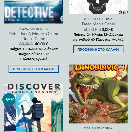
ΧΩΡΊΣ ΚΑΤΗΓΟΡΊΑ
Dead Man’s Cabal
ΧΩΡΊΣ ΚΑΤΗΓΟΡΊΑ
60,00
€
50,00
€
Detective: A Modern Crime
Παίχτες:
2-4
Ηλικία:
12+
Διάρκεια
Board Game
παιχνιδιού:
60'
Γλώσσες:
Αγγλικά
50,00
€
40,00
€
Παίχτες:
1-5
Ηλικία:
16+
Διάρκεια
ΠΡΟΣΘΉΚΗ ΣΤΟ ΚΑΛΆΘΙ
παιχνιδιού:12
0-180'
Γλώσσες:
Αγγλικά
ΠΡΟΣΘΉΚΗ ΣΤΟ ΚΑΛΆΘΙ
Add to
wishlist
-55%
Add to
wishlist
ΧΩΡΊΣ ΚΑΤΗΓΟΡΊΑ