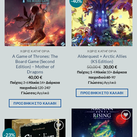
-40%
Add to
Add to
wishlist
wishlist
ΧΩΡΊΣ ΚΑΤΗΓΟΡΊΑ
ΧΩΡΊΣ ΚΑΤΗΓΟΡΊΑ
A Game of Thrones: The
Alderquest + Arctic Allies
Board Game (Second
(KS Edition)
Edition) – Mother of
50,00
€
30,00
€
Dragons
Παίχτες:1
-4
Ηλικία:
10+
Διάρκεια
40,00
€
παιχνιδιού:60-
90'
Παίχτες:
3-6
Ηλικία:
14+
Διάρκεια
Γλώσσες:
Αγγλικά
παιχνιδιού:
120-240'
ΠΡΟΣΘΉΚΗ ΣΤΟ ΚΑΛΆΘΙ
Γλώσσες:
Αγγλικά
ΠΡΟΣΘΉΚΗ ΣΤΟ ΚΑΛΆΘΙ
Add to
wishlist
-23%
Add to