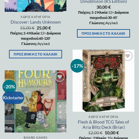
Dinoblivion (KS Edition)
30,00
€
Παίχτες:1-2
Ηλικία:
12+
Διάρκεια
ΧΩΡΊΣ ΚΑΤΗΓΟΡΊΑ
παιχνιδιού:30-45'
Discover: Lands Unknown
Γλώσσες:
Αγγλικά
55,00
€
25,00
€
Παίχτες:1-4
Ηλικία:
12+
Διάρκεια
ΠΡΟΣΘΉΚΗ ΣΤΟ ΚΑΛΆΘΙ
παιχνιδιού:60-120'
Γλώσσες:
Αγγλικά
ΠΡΟΣΘΉΚΗ ΣΤΟ ΚΑΛΆΘΙ
-17%
Add to
wishlist
-20%
Add to
wishlist
Kickstarter
ΧΩΡΊΣ ΚΑΤΗΓΟΡΊΑ
Flesh & Blood TCG Tales of
Aria Blitz Deck (Briar)
12,00
€
10,00
€
BOARD GAMES
Παίχτες: 2
Ηλικία:
10+
Διάρκεια