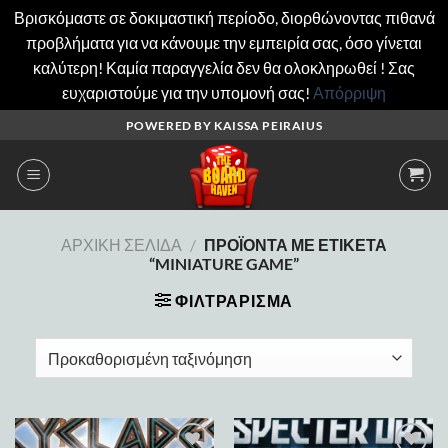
Βρισκόμαστε σε δοκιμαστική περίοδο, διορθώνοντας πιθανά
προβλήματα για να κάνουμε την εμπειρία σας, όσο γίνεται
καλύτερη! Καμία παραγγελία δεν θα ολοκληρωθεί ! Σας
ευχαριστούμε για την υπομονή σας!
Απόρριψη
Μετάβαση
POWERED BY KAISSA PEIRAIUS
στο
περιεχόμενο
ΑΡΧΙΚΉ ΣΕΛΊΔΑ
/
ΠΡΟΪΌΝΤΑ ΜΕ ΕΤΙΚΈΤΑ
“MINIATURE GAME”
ΦΙΛΤΡΆΡΙΣΜΑ