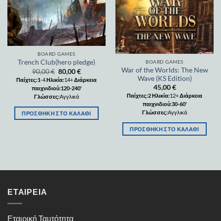
BOARD GAMES
Trench Club(hero pledge)
BOARD GAMES
War of the Worlds: The New
90,00
€
80,00
€
Wave (KS Edition)
Παίχτες:1
-4
Ηλικία:
14+
Διάρκεια
45,00
€
παιχνιδιού:120-240'
Παίχτες:2
Ηλικία:
12+
Διάρκεια
Γλώσσες:
Αγγλικά
παιχνιδιού:30-60'
Γλώσσες:
Αγγλικά
ΠΡΟΣΘΉΚΗ ΣΤΟ ΚΑΛΆΘΙ
ΠΡΟΣΘΉΚΗ ΣΤΟ ΚΑΛΆΘΙ
ΕΤΑΙΡΕΊΑ
Εταιρική Ταυτότητα