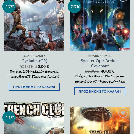
-17%
-20%
Add to
Add to
wishlist
wishlist
BOARD GAMES
BOARD GAMES
Specter Ops: Broken
Cyclades (GR)
Covenant
60,00
€
50,00
€
50,00
€
40,00
€
Παίχτες:2
-5
Ηλικία:
12+
Διάρκεια
Παίχτες:2
-5
Ηλικία:
12+
Διάρκεια
παιχνιδιού:
75'
Γλώσσες:
Αγγλικά
παιχνιδιού:
90'
Γλώσσες:
Αγγλικά
ΠΡΟΣΘΉΚΗ ΣΤΟ ΚΑΛΆΘΙ
ΠΡΟΣΘΉΚΗ ΣΤΟ ΚΑΛΆΘΙ
-11%
Add to
wishlist
Add to
wishlist