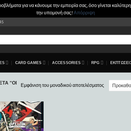
βλήματα για να κάνουμε την εμπειρία σας, όσο γίνεται καλύτερη
την υπομονή σας!
Απόρριψη
45
ES
CARD GAMES
ACCESSORIES
RPG
ΕΚΠΤΩΣΕΙ
ΤΑ “ΟΙ
Εμφάνιση του μοναδικού αποτελέσματος
Add to
wishlist