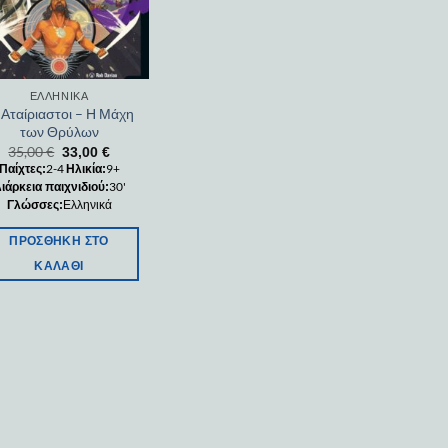
ΕΛΛΗΝΙΚΆ
 Αταίριαστοι – Η Μάχη
των Θρύλων
35,00
€
33,00
€
2-4
9+
Παίχτες:
Ηλικία:
30'
ιάρκεια παιχνιδιού:
Ελληνικά
Γλώσσες:
ΠΡΟΣΘΉΚΗ ΣΤΟ
ΚΑΛΆΘΙ