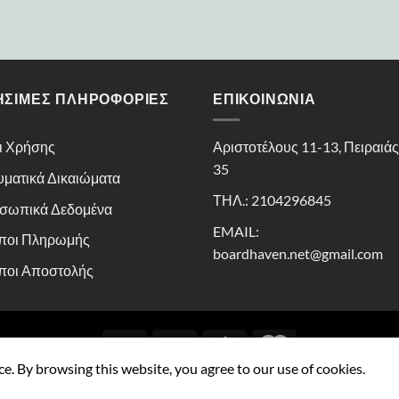
ΉΣΙΜΕΣ ΠΛΗΡΟΦΟΡΊΕΣ
ΕΠΙΚΟΙΝΩΝΊΑ
ι Χρήσης
Αριστοτέλους 11-13, Πειραιά
35
υματικά Δικαιώματα
ΤΗΛ.: 2104296845
σωπικά Δεδομένα
EMAIL:
ποι Πληρωμής
boardhaven.net@gmail.com
ποι Αποστολής
ce. By browsing this website, you agree to our use of cookies.
Copyright 2026 ©
Boardhaven powered by Kaissa Peiraius