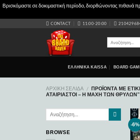
Βρισκόμαστε σε δοκιμαστική περίοδο, διορθώνοντας πιθανά προ
Μετάβαση
CONTACT
11:00-20:00
21042968
στο
περιεχόμενο
Αναζήτηση
για:
ΕΛΛΗΝΙΚΑ KAISSA
BOARD GAM
ΑΡΧΙΚΉ ΣΕΛΊΔΑ
/
ΠΡΟΪΌΝΤΑ ΜΕ ΕΤΙΚΈ
ΑΤΑΊΡΙΑΣΤΟΙ – Η ΜΆΧΗ ΤΩΝ ΘΡΎΛΩΝ”
-6%
BROWSE