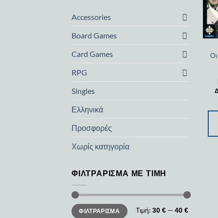
Accessories
Board Games
Card Games
Οι
RPG
Singles
Δ
Ελληνικά
Προσφορές
Χωρίς κατηγορία
ΦΙΛΤΡΆΡΙΣΜΑ ΜΕ ΤΙΜΉ
Ελάχιστη
Μέγιστη
Τιμή:
—
30 €
40 €
ΦΙΛΤΡΆΡΙΣΜΑ
τιμή
τιμή