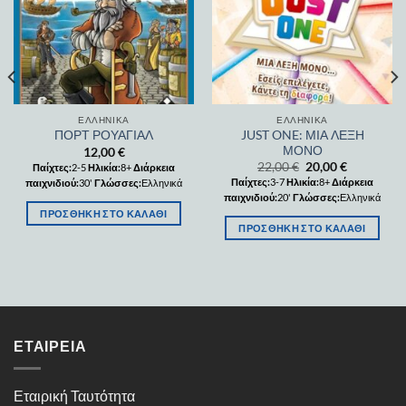
ΕΛΛΗΝΙΚΆ
ΕΛΛΗΝΙΚΆ
JUST ONE: ΜΙΑ ΛΕΞΗ
ΠΟΡΤ ΡΟΥΑΓΙΑΛ
ΜΟΝΟ
12,00
€
22,00
€
20,00
€
Παίχτες:
2-5
Ηλικία:
8+
Διάρκεια
Παίχτες:
3-7
Ηλικία:
8+
Διάρκεια
παιχνιδιού:
30'
Γλώσσες:
Ελληνικά
παιχνιδιού:
20'
Γλώσσες:
Ελληνικά
ΠΡΟΣΘΉΚΗ ΣΤΟ ΚΑΛΆΘΙ
ΠΡΟΣΘΉΚΗ ΣΤΟ ΚΑΛΆΘΙ
ΕΤΑΙΡΕΊΑ
Εταιρική Ταυτότητα