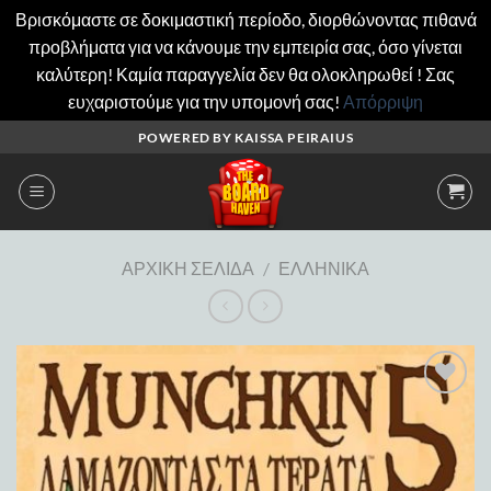
Βρισκόμαστε σε δοκιμαστική περίοδο, διορθώνοντας πιθανά
προβλήματα για να κάνουμε την εμπειρία σας, όσο γίνεται
καλύτερη! Καμία παραγγελία δεν θα ολοκληρωθεί ! Σας
ευχαριστούμε για την υπομονή σας!
Απόρριψη
Μετάβαση
POWERED BY KAISSA PEIRAIUS
στο
περιεχόμενο
ΑΡΧΙΚΉ ΣΕΛΊΔΑ
/
ΕΛΛΗΝΙΚΆ
Add to
wishlist