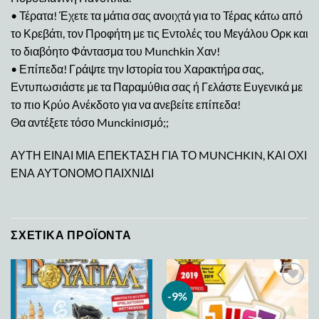
• Τέρατα! Έχετε τα μάτια σας ανοιχτά για το Τέρας κάτω από
το Κρεβάτι, τον Προφήτη με τις Εντολές του Μεγάλου Ορκ και
το διαβόητο Φάντασμα του Munchkin Χαν!
• Επίπεδα! Γράψτε την Ιστορία του Χαρακτήρα σας,
Εντυπωσιάστε με τα Παραμύθια σας ή Γελάστε Ευγενικά με
το πιο Κρύο Ανέκδοτο για να ανεβείτε επίπεδα!
Θα αντέξετε τόσο Munckinισμό;;
ΑΥΤΗ ΕΙΝΑΙ ΜΙΑ ΕΠΕΚΤΑΣΗ ΓΙΑ ΤΟ MUNCHKIN, ΚΑΙ ΟΧΙ
ΕΝΑ ΑΥΤΟΝΟΜΟ ΠΑΙΧΝΙΔΙ
ΣΧΕΤΙΚΆ ΠΡΟΪΌΝΤΑ
-9%
Add to
Add to
wishlist
wishlist