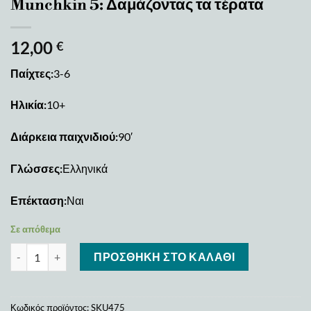
Munchkin 5: Δαμάζοντας τα τέρατα
12,00
€
Παίχτες:
3-6
Ηλικία:
10+
Διάρκεια παιχνιδιού:
90′
Γλώσσες:
Ελληνικά
Επέκταση:
Ναι
Σε απόθεμα
Munchkin 5: Δαμάζοντας τα τέρατα ποσότητα
ΠΡΟΣΘΉΚΗ ΣΤΟ ΚΑΛΆΘΙ
Κωδικός προϊόντος:
SKU475