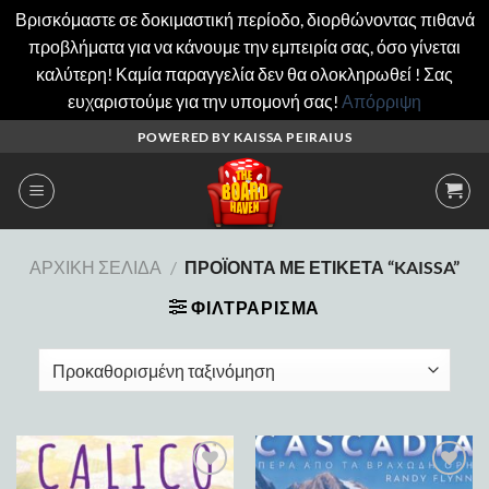
Βρισκόμαστε σε δοκιμαστική περίοδο, διορθώνοντας πιθανά
προβλήματα για να κάνουμε την εμπειρία σας, όσο γίνεται
καλύτερη! Καμία παραγγελία δεν θα ολοκληρωθεί ! Σας
ευχαριστούμε για την υπομονή σας!
Απόρριψη
Μετάβαση
POWERED BY KAISSA PEIRAIUS
στο
περιεχόμενο
ΑΡΧΙΚΉ ΣΕΛΊΔΑ
/
ΠΡΟΪΌΝΤΑ ΜΕ ΕΤΙΚΈΤΑ “KAISSA”
ΦΙΛΤΡΆΡΙΣΜΑ