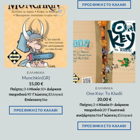
ΠΡΟΣΘΉΚΗ ΣΤΟ ΚΑΛΆΘΙ
Add to
wishlist
Add to
wishlist
ΕΛΛΗΝΙΚΆ
Munchkin(GR)
15,00
€
ΕΛΛΗΝΙΚΆ
Παίχτες:
3-6
Ηλικία:
10+
Διάρκεια
One Key: Το Κλειδί
παιχνιδιού:
90'
Γλώσσες:
Ελληνικά
20,00
€
Επέκταση:
Ναι
Παίχτες:
2-6
Ηλικία:
8+
Διάρκεια
παιχνιδιού:
20'
Γλωσσικά
ΠΡΟΣΘΉΚΗ ΣΤΟ ΚΑΛΆΘΙ
ανεξάρτητο:
Ναι
Γλώσσες:
Ελληνικά
ΠΡΟΣΘΉΚΗ ΣΤΟ ΚΑΛΆΘΙ