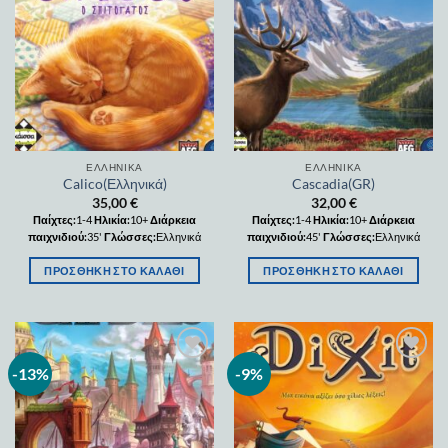
Add to
Add to
wishlist
wishlist
ΕΛΛΗΝΙΚΆ
ΕΛΛΗΝΙΚΆ
Calico(Ελληνικά)
Cascadia(GR)
35,00
€
32,00
€
Παίχτες:
1-4
Ηλικία:
10+
Διάρκεια
Παίχτες:
1-4
Ηλικία:
10+
Διάρκεια
παιχνιδιού:
35'
Γλώσσες:
Ελληνικά
παιχνιδιού:
45'
Γλώσσες:
Ελληνικά
ΠΡΟΣΘΉΚΗ ΣΤΟ ΚΑΛΆΘΙ
ΠΡΟΣΘΉΚΗ ΣΤΟ ΚΑΛΆΘΙ
-13%
-9%
Add to
Add to
wishlist
wishlist