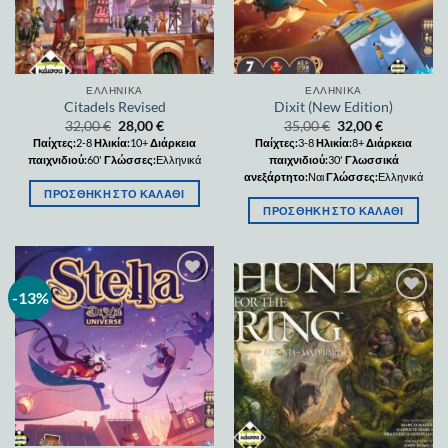
ΕΛΛΗΝΙΚΆ
ΕΛΛΗΝΙΚΆ
Citadels Revised
Dixit (New Edition)
32,00
€
28,00
€
35,00
€
32,00
€
Παίχτες:
2-8
Ηλικία:
10+
Διάρκεια
Παίχτες:
3-8
Ηλικία:
8+
Διάρκεια
παιχνιδιού:
60'
Γλώσσες:
Ελληνικά
παιχνιδιού:
30'
Γλωσσικά
ανεξάρτητο:
Ναι
Γλώσσες:
Ελληνικά
ΠΡΟΣΘΉΚΗ ΣΤΟ ΚΑΛΆΘΙ
ΠΡΟΣΘΉΚΗ ΣΤΟ ΚΑΛΆΘΙ
-13%
Add to
wishlist
Add to
wishlist