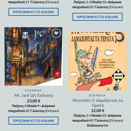
παιχνιδιού:
15'
Γλώσσες:
Ελληνικά
Παίχτες:
2-6
Ηλικία:
10+
Διάρκεια
παιχνιδιού:
20'
Γλώσσες:
Ελληνικά
ΠΡΟΣΘΉΚΗ ΣΤΟ ΚΑΛΆΘΙ
ΠΡΟΣΘΉΚΗ ΣΤΟ ΚΑΛΆΘΙ
Add to
wishlist
Add to
wishlist
ΕΛΛΗΝΙΚΆ
Mr. Jack (2η Έκδοση)
ΕΛΛΗΝΙΚΆ
Munchkin 5: Δαμάζοντας τα
23,00
€
τέρατα
Παίχτες:
2
Ηλικία:
9+
Διάρκεια
12,00
€
παιχνιδιού:
30'
Γλώσσες:
Ελληνικά
Παίχτες:
3-6
Ηλικία:
10+
Διάρκεια
παιχνιδιού:
90'
Γλώσσες:
Ελληνικά
ΠΡΟΣΘΉΚΗ ΣΤΟ ΚΑΛΆΘΙ
Επέκταση:
Ναι