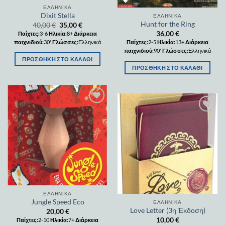
ΕΛΛΗΝΙΚΆ
Dixit Stella
ΕΛΛΗΝΙΚΆ
Hunt for the Ring
40,00
€
35,00
€
36,00
€
Παίχτες:
3-6
Ηλικία:
8+
Διάρκεια
παιχνιδιού:
30'
Γλώσσες:
Ελληνικά
Παίχτες:
2-5
Ηλικία:
13+
Διάρκεια
παιχνιδιού:
90'
Γλώσσες:
Ελληνικά
ΠΡΟΣΘΉΚΗ ΣΤΟ ΚΑΛΆΘΙ
ΠΡΟΣΘΉΚΗ ΣΤΟ ΚΑΛΆΘΙ
Add to
wishlist
Add to
wishlist
ΕΛΛΗΝΙΚΆ
Jungle Speed Eco
ΕΛΛΗΝΙΚΆ
Love Letter (3η Έκδοση)
20,00
€
10,00
€
Παίχτες:
2-10
Ηλικία:
7+
Διάρκεια