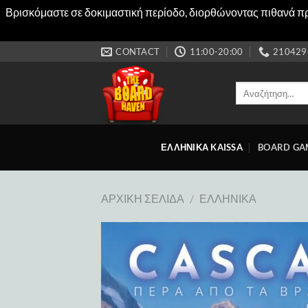
Βρισκόμαστε σε δοκιμαστική περίοδο, διορθώνοντας πιθανά προ
Μετάβαση
CONTACT
11:00-20:00
210429
στο
περιεχόμενο
Αναζήτηση
για:
ΕΛΛΗΝΙΚΑ KAISSA
BOARD GA
ΑΡΧΙΚΉ ΣΕΛΊΔΑ
/
ΕΛΛΗΝΙΚΆ