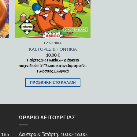
ΕΛΛΗΝΙΚΆ
ΚΑΣΤΟΡΕΣ & ΠΟΝΤΙΚΙΑ
10,00
€
Παίχτες:
2-6
Ηλικία:
6+
Διάρκεια
παιχνιδιού:
10'
Γλωσσικά ανεξάρτητο:
Ναι
Γλώσσες:
Ελληνικά
ΠΡΟΣΘΉΚΗ ΣΤΟ ΚΑΛΆΘΙ
ΩΡΑΡΙΟ ΛΕΙΤΟΥΡΓΙΑΣ
ς 185
Δευτέρα & Τετάρτη: 10:00-16:00,