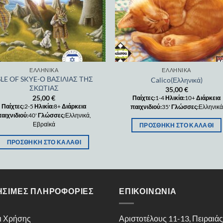
ΕΛΛΗΝΙΚΆ
ΕΛΛΗΝΙΚΆ
SLE OF SKYE-Ο ΒΑΣΙΛΙΑΣ ΤΗΣ
Calico(Ελληνικά)
ΣΚΩΤΙΑΣ
35,00
€
25,00
€
Παίχτες:
1-4
Ηλικία:
10+
Διάρκεια
Παίχτες:
2-5
Ηλικία:
8+
Διάρκεια
παιχνιδιού:
35'
Γλώσσες:
Ελληνικά
αιχνιδιού:
40'
Γλώσσες:
Ελληνικά,
Εβραϊκά
ΠΡΟΣΘΉΚΗ ΣΤΟ ΚΑΛΆΘΙ
ΠΡΟΣΘΉΚΗ ΣΤΟ ΚΑΛΆΘΙ
ΉΣΙΜΕΣ ΠΛΗΡΟΦΟΡΊΕΣ
ΕΠΙΚΟΙΝΩΝΊΑ
ι Χρήσης
Αριστοτέλους 11-13, Πειραιά