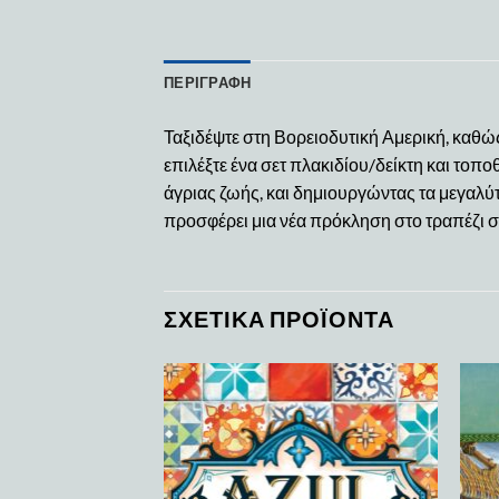
ΠΕΡΙΓΡΑΦΉ
Ταξιδέψτε στη Βορειοδυτική Αμερική, καθώς
επιλέξτε ένα σετ πλακιδίου/δείκτη και το
άγριας ζωής, και δημιουργώντας τα μεγαλ
προσφέρει μια νέα πρόκληση στο τραπέζι σ
ΣΧΕΤΙΚΆ ΠΡΟΪΌΝΤΑ
Add to
Add to
wishlist
wishlist