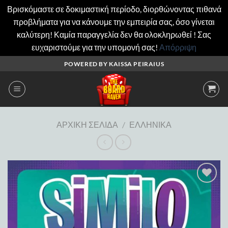
Βρισκόμαστε σε δοκιμαστική περίοδο, διορθώνοντας πιθανά
προβλήματα για να κάνουμε την εμπειρία σας, όσο γίνεται
καλύτερη! Καμία παραγγελία δεν θα ολοκληρωθεί ! Σας
ευχαριστούμε για την υπομονή σας!
Απόρριψη
Μετάβαση
POWERED BY KAISSA PEIRAIUS
στο
περιεχόμενο
ΑΡΧΙΚΉ ΣΕΛΊΔΑ
/
ΕΛΛΗΝΙΚΆ
Add to
wishlist