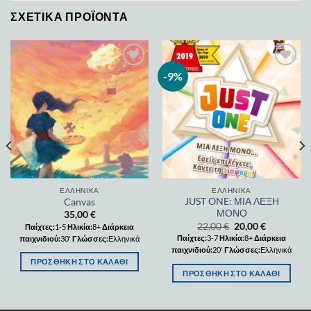
ΣΧΕΤΙΚΆ ΠΡΟΪΌΝΤΑ
-9%
Add to
Add to
wishlist
wishlist
ΕΛΛΗΝΙΚΆ
ΕΛΛΗΝΙΚΆ
JUST ONE: ΜΙΑ ΛΕΞΗ
Canvas
ΜΟΝΟ
35,00
€
22,00
€
20,00
€
Παίχτες:
1-5
Ηλικία:
8+
Διάρκεια
Παίχτες:
3-7
Ηλικία:
8+
Διάρκεια
παιχνιδιού:
30'
Γλώσσες:
Ελληνικά
παιχνιδιού:
20'
Γλώσσες:
Ελληνικά
ΠΡΟΣΘΉΚΗ ΣΤΟ ΚΑΛΆΘΙ
ΠΡΟΣΘΉΚΗ ΣΤΟ ΚΑΛΆΘΙ