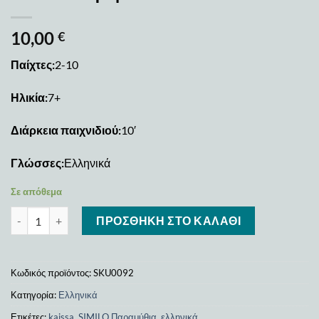
10,00
€
Παίχτες:
2-10
Ηλικία:
7+
Διάρκεια παιχνιδιού:
10′
Γλώσσες:
Ελληνικά
Σε απόθεμα
SIMILO Παραμύθια ποσότητα
ΠΡΟΣΘΉΚΗ ΣΤΟ ΚΑΛΆΘΙ
Κωδικός προϊόντος:
SKU0092
Κατηγορία:
Ελληνικά
Ετικέτες:
kaissa
,
SIMILO Παραμύθια
,
ελληνικά