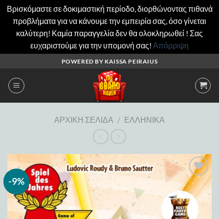
Βρισκόμαστε σε δοκιμαστική περίοδο, διορθώνοντας πιθανά
προβλήματα για να κάνουμε την εμπειρία σας, όσο γίνεται
καλύτερη! Καμία παραγγελία δεν θα ολοκληρωθεί ! Σας
ευχαριστούμε για την υπομονή σας!
Απόρριψη
Μετάβαση
POWERED BY KAISSA PEIRAIUS
στο
περιεχόμενο
ΑΡΧΙΚΉ ΣΕΛΊΔΑ
/
ΕΛΛΗΝΙΚΆ
-9%
Add to
wishlist