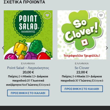
ΣΧΕΤΙΚΆ ΠΡΟΪΌΝΤΑ
Add to
Add to
wishlist
wishlist
ΕΛΛΗΝΙΚΆ
ΕΛΛΗΝΙΚΆ
Point Salad – Λαχανόκηπος
So Clover
20,00
€
22,00
€
Παίχτες:
2-6
Ηλικία:
12+
Διάρκεια
Παίχτες:
3-6
Ηλικία:
10+
Διάρκεια
παιχνιδιού:
20'
Γλωσσικά
παιχνιδιού:
30'
Γλώσσες:
Ελληνικά
ανεξάρτητο:
Ναι
Γλώσσες:
Ελληνικά
ΠΡΟΣΘΉΚΗ ΣΤΟ ΚΑΛΆΘΙ
ΠΡΟΣΘΉΚΗ ΣΤΟ ΚΑΛΆΘΙ