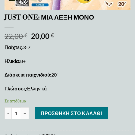
JUST ONE: ΜΙΑ ΛΕΞΗ ΜΟΝΟ
22,00
20,00
€
€
Παίχτες:
3-7
Ηλικία:
8+
Διάρκεια παιχνιδιού:
20′
Γλώσσες:
Ελληνικά
Σε απόθεμα
JUST ONE: ΜΙΑ ΛΕΞΗ ΜΟΝΟ ποσότητα
ΠΡΟΣΘΉΚΗ ΣΤΟ ΚΑΛΆΘΙ