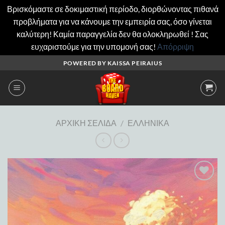
Βρισκόμαστε σε δοκιμαστική περίοδο, διορθώνοντας πιθανά
προβλήματα για να κάνουμε την εμπειρία σας, όσο γίνεται
καλύτερη! Καμία παραγγελία δεν θα ολοκληρωθεί ! Σας
ευχαριστούμε για την υπομονή σας!
Απόρριψη
Μετάβαση
POWERED BY KAISSA PEIRAIUS
στο
περιεχόμενο
ΑΡΧΙΚΉ ΣΕΛΊΔΑ
/
ΕΛΛΗΝΙΚΆ
Add to
wishlist