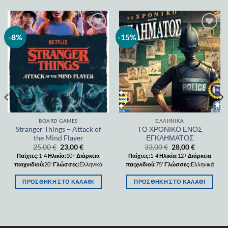
-8%
-15%
Add to
Add to
wishlist
wishlist
BOARD GAMES
ΕΛΛΗΝΙΚΆ
Stranger Things – Attack of
ΤΟ ΧΡΟΝΙΚΟ ΕΝΟΣ
the Mind Flayer
ΕΓΚΛΗΜΑΤΟΣ
25,00
€
23,00
€
33,00
€
28,00
€
Παίχτες:
1-4
Ηλικία:
10+
Διάρκεια
Παίχτες:
1-4
Ηλικία:
12+
Διάρκεια
παιχνιδιού:
20'
Γλώσσες:
Ελληνικά
παιχνιδιού:
75'
Γλώσσες:
Ελληνικά
ΠΡΟΣΘΉΚΗ ΣΤΟ ΚΑΛΆΘΙ
ΠΡΟΣΘΉΚΗ ΣΤΟ ΚΑΛΆΘΙ