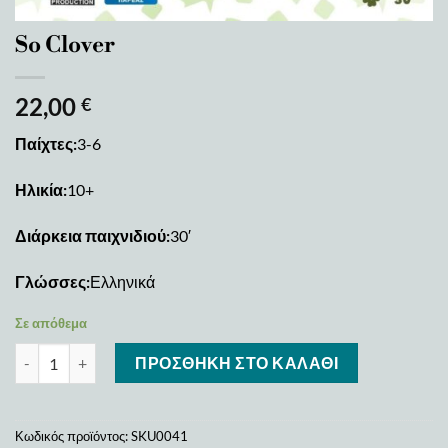
So Clover
22,00
€
Παίχτες:
3-6
Ηλικία:
10+
Διάρκεια παιχνιδιού:
30′
Γλώσσες:
Ελληνικά
Σε απόθεμα
So Clover ποσότητα
ΠΡΟΣΘΉΚΗ ΣΤΟ ΚΑΛΆΘΙ
Κωδικός προϊόντος:
SKU0041