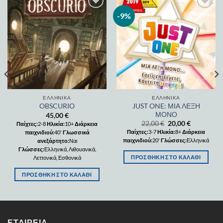
-9%
Add to
Add to
wishlist
wishlist
ΕΛΛΗΝΙΚΆ
ΕΛΛΗΝΙΚΆ
JUST ONE: ΜΙΑ ΛΕΞΗ
OBSCURIO
ΜΟΝΟ
45,00
€
22,00
€
20,00
€
Παίχτες:
2-8
Ηλικία:
10+
Διάρκεια
Παίχτες:
3-7
Ηλικία:
8+
Διάρκεια
παιχνιδιού:
40'
Γλωσσικά
παιχνιδιού:
20'
Γλώσσες:
Ελληνικά
ανεξάρτητο:
Ναι
Γλώσσες:
Ελληνικά, Λιθουανικά,
ΠΡΟΣΘΉΚΗ ΣΤΟ ΚΑΛΆΘΙ
Λεττονικά, Εσθονικά
ΠΡΟΣΘΉΚΗ ΣΤΟ ΚΑΛΆΘΙ
ΕΤΑΙΡΕΊΑ