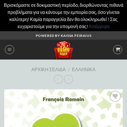
Βρισκόμαστε σε δοκιμαστική περίοδο, διορθώνοντας πιθανά
προβλήματα για να κάνουμε την εμπειρία σας, όσο γίνεται
καλύτερη! Καμία παραγγελία δεν θα ολοκληρωθεί ! Σας
ευχαριστούμε για την υπομονή σας!
Απόρριψη
Μετάβαση
POWERED BY KAISSA PEIRAIUS
στο
περιεχόμενο
ΑΡΧΙΚΉ ΣΕΛΊΔΑ
/
ΕΛΛΗΝΙΚΆ
Add to
wishlist