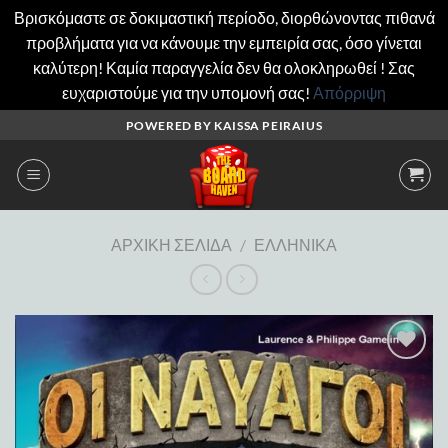
Βρισκόμαστε σε δοκιμαστική περίοδο, διορθώνοντας πιθανά
προβλήματα για να κάνουμε την εμπειρία σας, όσο γίνεται
καλύτερη! Καμία παραγγελία δεν θα ολοκληρωθεί ! Σας
ευχαριστούμε για την υπομονή σας!
Απόρριψη
Μετάβαση
POWERED BY KAISSA PEIRAIUS
στο
περιεχόμενο
ΑΡΧΙΚΉ ΣΕΛΊΔΑ
/
ΕΛΛΗΝΙΚΆ
Add to
wishlist