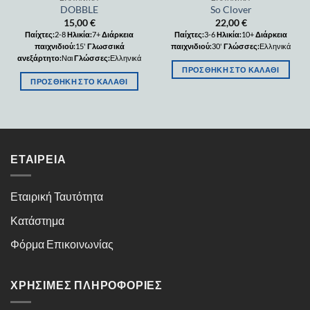
DOBBLE
So Clover
15,00
€
22,00
€
Παίχτες:
2-8
Ηλικία:
7+
Διάρκεια
Παίχτες:
3-6
Ηλικία:
10+
Διάρκεια
παιχνιδιού:
15'
Γλωσσικά
παιχνιδιού:
30'
Γλώσσες:
Ελληνικά
ανεξάρτητο:
Ναι
Γλώσσες:
Ελληνικά
ΠΡΟΣΘΉΚΗ ΣΤΟ ΚΑΛΆΘΙ
ΠΡΟΣΘΉΚΗ ΣΤΟ ΚΑΛΆΘΙ
ΕΤΑΙΡΕΊΑ
Εταιρική Ταυτότητα
Κατάστημα
Φόρμα Επικοινωνίας
ΧΡΉΣΙΜΕΣ ΠΛΗΡΟΦΟΡΊΕΣ