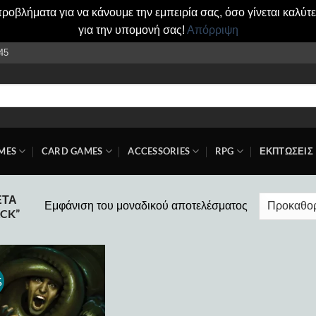
οβλήματα για να κάνουμε την εμπειρία σας, όσο γίνεται καλύτ
για την υπομονή σας!
Απόρριψη
45
MES
CARD GAMES
ACCESSORIES
RPG
ΕΚΠΤΩΣΕΙΣ
ΈΤΑ
Εμφάνιση του μοναδικού αποτελέσματος
ACK”
%
Add to
wishlist