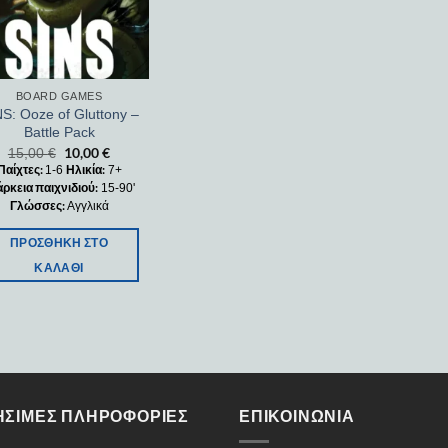
BOARD GAMES
S: Ooze of Gluttony –
Battle Pack
10,00
€
15,00
€
Παίχτες:
Ηλικία:
1-6
7+
άρκεια παιχνιδιού:
15-90'
Γλώσσες:
Αγγλικά
ΠΡΟΣΘΉΚΗ ΣΤΟ
ΚΑΛΆΘΙ
ΉΣΙΜΕΣ ΠΛΗΡΟΦΟΡΊΕΣ
ΕΠΙΚΟΙΝΩΝΊΑ