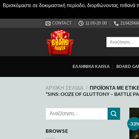
Βρισκόμαστε σε δοκιμαστική περίοδο, διορθώνοντας πιθανά πρ
Μετάβαση
CONTACT
11:00-20:00
21042968
στο
περιεχόμενο
Αναζήτηση
για:
ΕΛΛΗΝΙΚΑ KAISSA
BOARD GA
ΠΡΟΪΌΝΤΑ ΜΕ ΕΤΙΚ
ΑΡΧΙΚΉ ΣΕΛΊΔΑ
/
“SINS: OOZE OF GLUTTONY – BATTLE P
-33
BROWSE