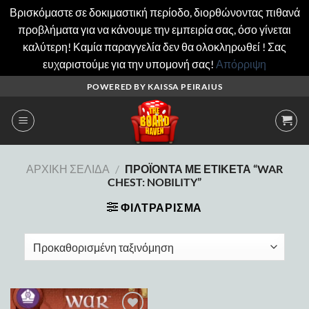
Βρισκόμαστε σε δοκιμαστική περίοδο, διορθώνοντας πιθανά
προβλήματα για να κάνουμε την εμπειρία σας, όσο γίνεται
καλύτερη! Καμία παραγγελία δεν θα ολοκληρωθεί ! Σας
ευχαριστούμε για την υπομονή σας!
Απόρριψη
Μετάβαση
POWERED BY KAISSA PEIRAIUS
στο
περιεχόμενο
ΑΡΧΙΚΉ ΣΕΛΊΔΑ
/
ΠΡΟΪΌΝΤΑ ΜΕ ΕΤΙΚΈΤΑ “WAR
CHEST: NOBILITY”
ΦΙΛΤΡΆΡΙΣΜΑ