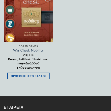
Add to
wishlist
BOARD GAMES
War Chest: Nobility
23,00
€
Παίχτες:2
-4
Ηλικία:
14+
Διάρκεια
παιχνιδιού:
30-60'
Γλώσσες:
Αγγλικά
ΠΡΟΣΘΉΚΗ ΣΤΟ ΚΑΛΆΘΙ
ΕΤΑΙΡΕΊΑ