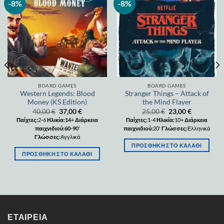
-8%
-8%
Add to
Add to
wishlist
wishlist
BOARD GAMES
BOARD GAMES
Western Legends: Blood
Stranger Things – Attack of
Money (KS Edition)
the Mind Flayer
40,00
€
37,00
€
25,00
€
23,00
€
Παίχτες:
2-6
Ηλικία:14
+
Διάρκεια
Παίχτες:
1-4
Ηλικία:
10+
Διάρκεια
παιχνιδιού:60-90
'
παιχνιδιού:
20'
Γλώσσες:
Ελληνικά
Γλώσσες:
Αγγλικά
ΠΡΟΣΘΉΚΗ ΣΤΟ ΚΑΛΆΘΙ
ΠΡΟΣΘΉΚΗ ΣΤΟ ΚΑΛΆΘΙ
ΕΤΑΙΡΕΊΑ