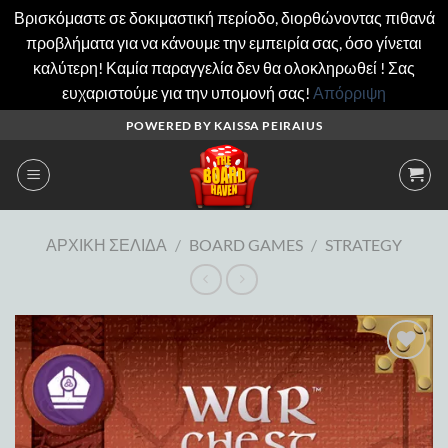
Βρισκόμαστε σε δοκιμαστική περίοδο, διορθώνοντας πιθανά
προβλήματα για να κάνουμε την εμπειρία σας, όσο γίνεται
καλύτερη! Καμία παραγγελία δεν θα ολοκληρωθεί ! Σας
ευχαριστούμε για την υπομονή σας!
Απόρριψη
Μετάβαση
POWERED BY KAISSA PEIRAIUS
στο
περιεχόμενο
ΑΡΧΙΚΉ ΣΕΛΊΔΑ
/
BOARD GAMES
/
STRATEGY
Add to
wishlist