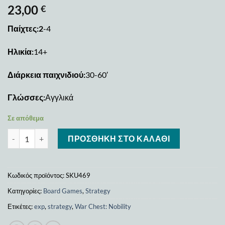
23,00
€
Παίχτες:2
-4
Ηλικία:
14+
Διάρκεια παιχνιδιού:
30-60′
Γλώσσες:
Αγγλικά
Σε απόθεμα
War Chest: Nobility ποσότητα
ΠΡΟΣΘΉΚΗ ΣΤΟ ΚΑΛΆΘΙ
Κωδικός προϊόντος:
SKU469
Κατηγορίες:
Board Games
,
Strategy
Ετικέτες:
exp
,
strategy
,
War Chest: Nobility