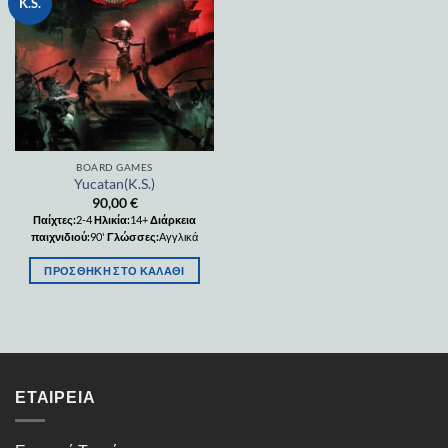
Add to
K.S.
wishlist
BOARD GAMES
Yucatan(K.S.)
90,00
€
Παίχτες:
2-4
Ηλικία:
14+
Διάρκεια
παιχνιδιού:
90'
Γλώσσες:
Αγγλικά
ΠΡΟΣΘΉΚΗ ΣΤΟ ΚΑΛΆΘΙ
ΕΤΑΙΡΕΊΑ