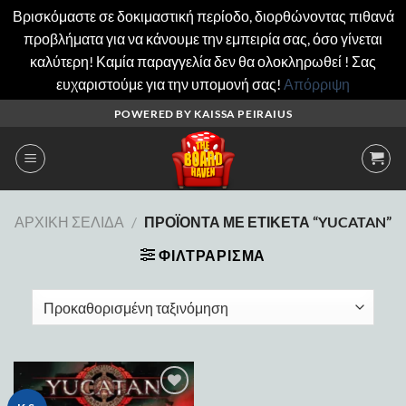
Βρισκόμαστε σε δοκιμαστική περίοδο, διορθώνοντας πιθανά
προβλήματα για να κάνουμε την εμπειρία σας, όσο γίνεται
καλύτερη! Καμία παραγγελία δεν θα ολοκληρωθεί ! Σας
ευχαριστούμε για την υπομονή σας!
Απόρριψη
Μετάβαση
POWERED BY KAISSA PEIRAIUS
στο
περιεχόμενο
ΑΡΧΙΚΉ ΣΕΛΊΔΑ
/
ΠΡΟΪΌΝΤΑ ΜΕ ΕΤΙΚΈΤΑ “YUCATAN”
ΦΙΛΤΡΆΡΙΣΜΑ