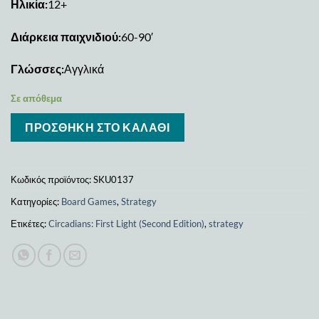
Ηλικία:
12+
Διάρκεια παιχνιδιού:
60-90′
Γλώσσες:
Αγγλικά
Σε απόθεμα
ΠΡΟΣΘΉΚΗ ΣΤΟ ΚΑΛΆΘΙ
Κωδικός προϊόντος:
SKU0137
Κατηγορίες:
Board Games
,
Strategy
Ετικέτες:
Circadians: First Light (Second Edition)
,
strategy