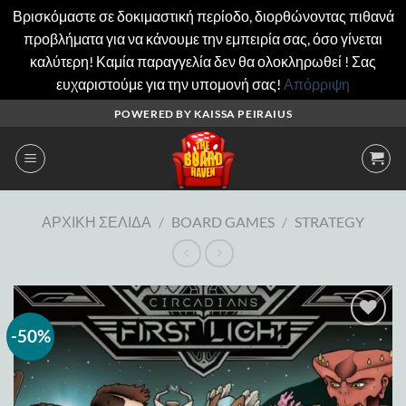
Βρισκόμαστε σε δοκιμαστική περίοδο, διορθώνοντας πιθανά
προβλήματα για να κάνουμε την εμπειρία σας, όσο γίνεται
καλύτερη! Καμία παραγγελία δεν θα ολοκληρωθεί ! Σας
ευχαριστούμε για την υπομονή σας!
Απόρριψη
Μετάβαση
POWERED BY KAISSA PEIRAIUS
στο
περιεχόμενο
ΑΡΧΙΚΉ ΣΕΛΊΔΑ
/
BOARD GAMES
/
STRATEGY
-50%
Add to
wishlist