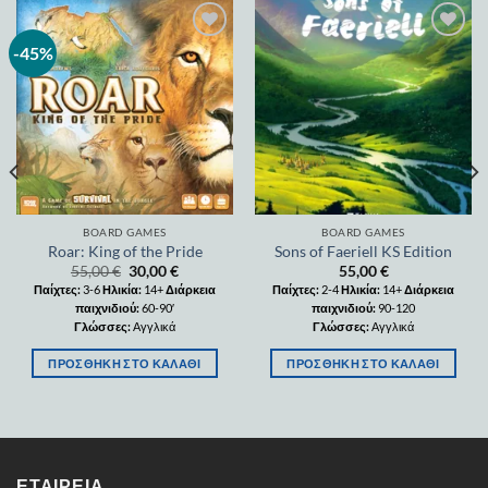
-45%
Add to
Add to
wishlist
wishlist
BOARD GAMES
BOARD GAMES
Roar: King of the Pride
Sons of Faeriell KS Edition
55,00
€
30,00
€
55,00
€
Παίχτες:
3-6
Ηλικία:
14+
Διάρκεια
Παίχτες:
2-4
Ηλικία:
14+
Διάρκεια
παιχνιδιού:
60-90′
παιχνιδιού:
90-120
Γλώσσες:
Αγγλικά
Γλώσσες:
Αγγλικά
ΠΡΟΣΘΉΚΗ ΣΤΟ ΚΑΛΆΘΙ
ΠΡΟΣΘΉΚΗ ΣΤΟ ΚΑΛΆΘΙ
ΕΤΑΙΡΕΊΑ