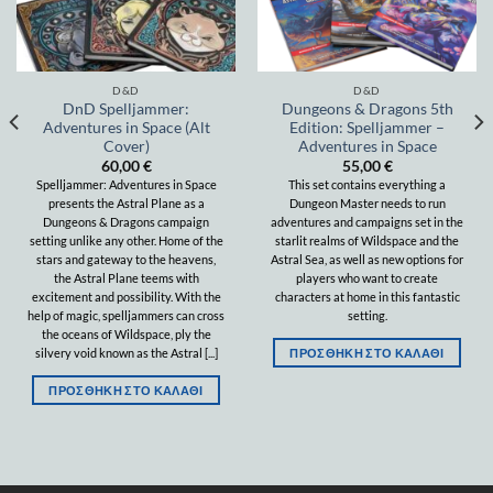
D&D
D&D
DnD Spelljammer:
Dungeons & Dragons 5th
Adventures in Space (Alt
Edition: Spelljammer –
Cover)
Adventures in Space
60,00
€
55,00
€
Spelljammer: Adventures in Space
This set contains everything a
presents the Astral Plane as a
Dungeon Master needs to run
Dungeons & Dragons campaign
adventures and campaigns set in the
setting unlike any other. Home of the
starlit realms of Wildspace and the
stars and gateway to the heavens,
Astral Sea, as well as new options for
the Astral Plane teems with
players who want to create
excitement and possibility. With the
characters at home in this fantastic
help of magic, spelljammers can cross
setting.
the oceans of Wildspace, ply the
ΠΡΟΣΘΉΚΗ ΣΤΟ ΚΑΛΆΘΙ
silvery void known as the Astral [...]
ΠΡΟΣΘΉΚΗ ΣΤΟ ΚΑΛΆΘΙ