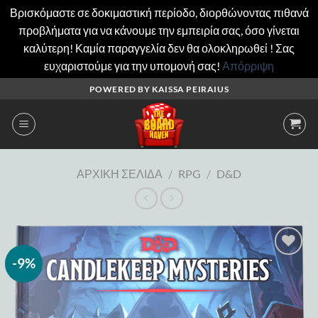
Βρισκόμαστε σε δοκιμαστική περίοδο, διορθώνοντας πιθανά
προβλήματα για να κάνουμε την εμπειρία σας, όσο γίνεται
καλύτερη! Καμία παραγγελία δεν θα ολοκληρωθεί ! Σας
ευχαριστούμε για την υπομονή σας!
Απόρριψη
Μετάβαση
POWERED BY KAISSA PEIRAIUS
στο
περιεχόμενο
ΑΡΧΙΚΉ ΣΕΛΊΔΑ
/
RPG
/
D&D
-9%
Add to
wishlist