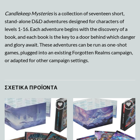
Candlekeep Mysteries
is a collection of seventeen short,
stand-alone D&D adventures designed for characters of
levels 1-16. Each adventure begins with the discovery of a
book, and each book is the key to a door behind which danger
and glory await. These adventures can be run as one-shot
games, plugged into an existing Forgotten Realms campaign,
or adapted for other campaign settings.
ΣΧΕΤΙΚΆ ΠΡΟΪΌΝΤΑ
Add to
Add to
wishlist
wishlist