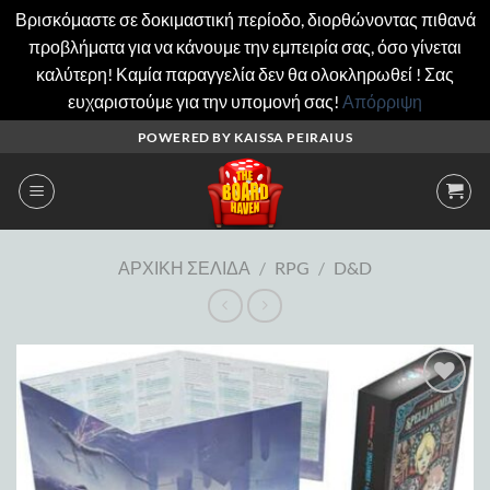
Βρισκόμαστε σε δοκιμαστική περίοδο, διορθώνοντας πιθανά
προβλήματα για να κάνουμε την εμπειρία σας, όσο γίνεται
καλύτερη! Καμία παραγγελία δεν θα ολοκληρωθεί ! Σας
ευχαριστούμε για την υπομονή σας!
Απόρριψη
Μετάβαση
POWERED BY KAISSA PEIRAIUS
στο
περιεχόμενο
ΑΡΧΙΚΉ ΣΕΛΊΔΑ
/
RPG
/
D&D
Add to
wishlist