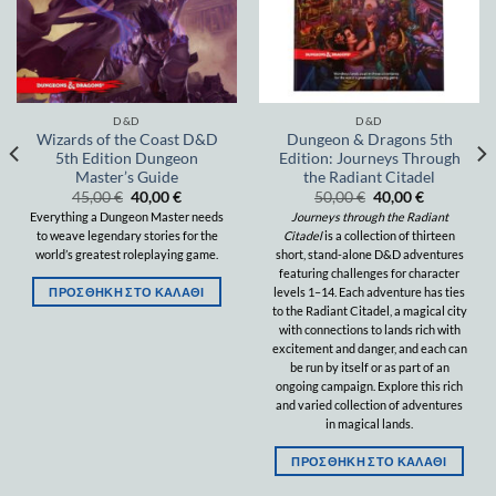
D&D
D&D
Wizards of the Coast D&D
Dungeon & Dragons 5th
5th Edition Dungeon
Edition: Journeys Through
Master’s Guide
the Radiant Citadel
45,00
€
40,00
€
50,00
€
40,00
€
Everything a Dungeon Master needs
Journeys through the Radiant
to weave legendary stories for the
Citadel
is a collection of thirteen
world’s greatest roleplaying game.
short, stand-alone D&D adventures
featuring challenges for character
ΠΡΟΣΘΉΚΗ ΣΤΟ ΚΑΛΆΘΙ
levels 1–14. Each adventure has ties
to the Radiant Citadel, a magical city
with connections to lands rich with
excitement and danger, and each can
be run by itself or as part of an
ongoing campaign. Explore this rich
and varied collection of adventures
in magical lands.
ΠΡΟΣΘΉΚΗ ΣΤΟ ΚΑΛΆΘΙ