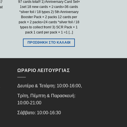
97 cards total!! 1) Anniversary Card Set×
37
1set 18 new cards ×２cards=36 cards
at
*silver foil / 18 types 2) 5th Anniversary
Booster Pack × 2 packs 12 cards per
pack × 2 packs=24 cards *silver foil / 18
types to collect from! 3) SCR Pack × 1
pack 1 card per pack × 1 =1 [...]
ΠΡΟΣΘΉΚΗ ΣΤΟ ΚΑΛΆΘΙ
ΩΡΑΡΙΟ ΛΕΙΤΟΥΡΓΙΑΣ
ς
Δευτέρα & Τετάρτη: 10:00-16:00,
Τρίτη, Πέμπτη & Παρασκευή:
10:00-21:00
Σάββατο: 10:00-16:30