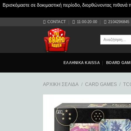
Βρισκόμαστε σε δοκιμαστική περίοδο, διορθώνοντας πιθανά πρ
Μετάβαση
CONTACT
11:00-20:00
2104296845
στο
περιεχόμενο
Αναζήτηση
για:
ΕΛΛΗΝΙΚΑ KAISSA
BOARD GAM
ΑΡΧΙΚΉ ΣΕΛΊΔΑ
/
CARD GAMES
/
TC