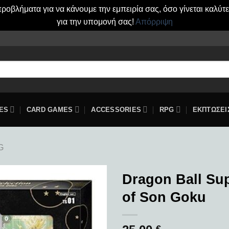
οβλήματα για να κάνουμε την εμπειρία σας, όσο γίνεται καλύτ
για την υπομονή σας!
Απόρριψη
ES
CARD GAMES
ACCESSORIES
RPG
ΕΚΠΤΩΣΕΙ
G
Dragon Ball Su
of Son Goku
Add to
wishlist
€