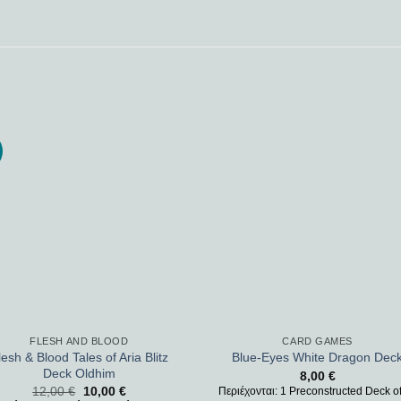
Add to
Add
wishlist
wishl
FLESH AND BLOOD
CARD GAMES
lesh & Blood Tales of Aria Blitz
Blue-Eyes White Dragon Dec
Deck Oldhim
8,00
€
12,00
€
10,00
€
Περιέχονται: 1 Preconstructed Deck o