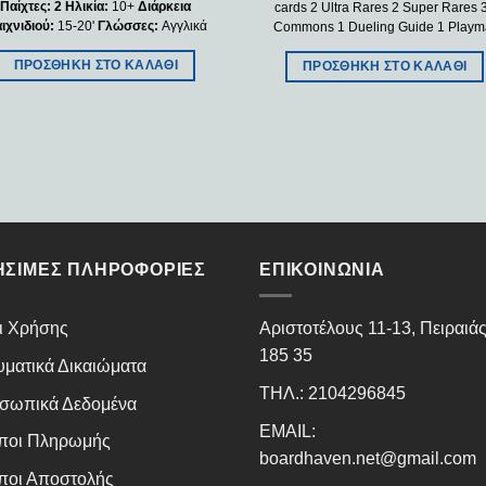
Παίχτες: 2
Ηλικία:
10+
Διάρκεια
cards 2 Ultra Rares 2 Super Rares 
ιχνιδιού:
15-20'
Γλώσσες:
Αγγλικά
Commons 1 Dueling Guide 1 Playm
ΠΡΟΣΘΉΚΗ ΣΤΟ ΚΑΛΆΘΙ
ΠΡΟΣΘΉΚΗ ΣΤΟ ΚΑΛΆΘΙ
ΉΣΙΜΕΣ ΠΛΗΡΟΦΟΡΊΕΣ
ΕΠΙΚΟΙΝΩΝΊΑ
ι Χρήσης
Αριστοτέλους 11-13, Πειραιά
185 35
υματικά Δικαιώματα
ΤΗΛ.: 2104296845
σωπικά Δεδομένα
EMAIL:
ποι Πληρωμής
boardhaven.net@gmail.com
ποι Αποστολής