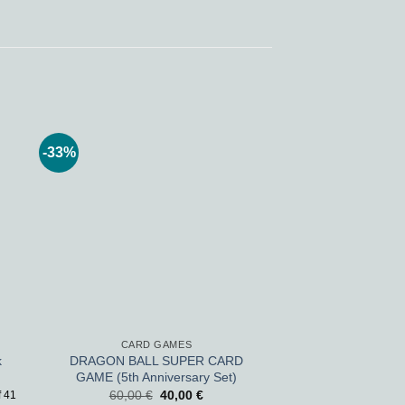
-33%
 to
Add to
ist
wishlist
CARD GAMES
DRAGON BALL SUPER CARD
k
GAME (5th Anniversary Set)
60,00
€
40,00
€
f 41