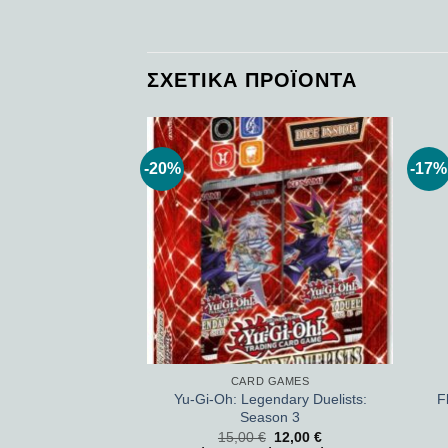
ΣΧΕΤΙΚΆ ΠΡΟΪΌΝΤΑ
-20%
-17%
Add to
Add to
wishlist
wishlist
 GAMES
CARD GAMES
er Deck Monkey D.
Yu-Gi-Oh: Legendary Duelists:
F
uffy
Season 3
,00
€
15,00
€
12,00
€