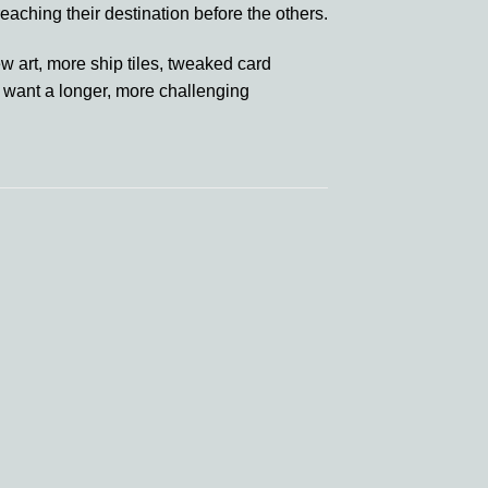
reaching their destination before the others.
w art, more ship tiles, tweaked card
u want a longer, more challenging
 to
Add to
ist
wishlist