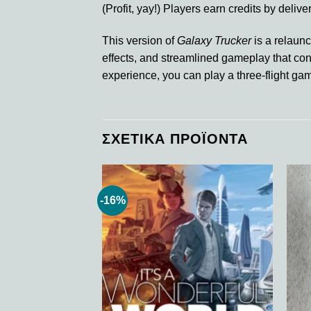
(Profit, yay!) Players earn credits by deliv
This version of
Galaxy Trucker
is a relaunc
effects, and streamlined gameplay that cons
experience, you can play a three-flight ga
ΣΧΕΤΙΚΆ ΠΡΟΪΌΝΤΑ
-16%
Add to
Add to
wishlist
wishlist