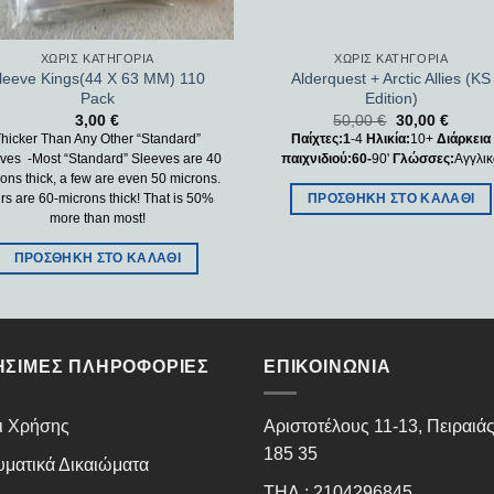
ΧΩΡΊΣ ΚΑΤΗΓΟΡΊΑ
ΧΩΡΊΣ ΚΑΤΗΓΟΡΊΑ
leeve Kings(44 X 63 MM) 110
Alderquest + Arctic Allies (KS
Pack
Edition)
3,00
€
50,00
€
30,00
€
Thicker Than Any Other “Standard”
Παίχτες:1
-4
Ηλικία:
10+
Διάρκεια
ves -Most “Standard” Sleeves are 40
παιχνιδιού:60-
90'
Γλώσσες:
Αγγλι
ons thick, a few are even 50 microns.
ΠΡΟΣΘΉΚΗ ΣΤΟ ΚΑΛΆΘΙ
s are 60-microns thick! That is 50%
more than most!
ΠΡΟΣΘΉΚΗ ΣΤΟ ΚΑΛΆΘΙ
ΉΣΙΜΕΣ ΠΛΗΡΟΦΟΡΊΕΣ
ΕΠΙΚΟΙΝΩΝΊΑ
ι Χρήσης
Αριστοτέλους 11-13, Πειραιά
185 35
υματικά Δικαιώματα
ΤΗΛ.: 2104296845