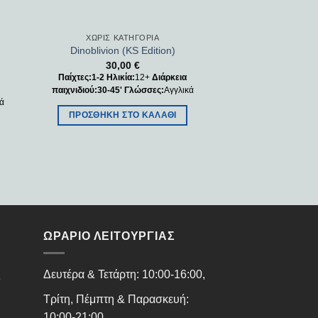
ΧΩΡΊΣ ΚΑΤΗΓΟΡΊΑ
Dinoblivion (KS Edition)
30,00
€
Παίχτες:1-2
Ηλικία:
12+
Διάρκεια
παιχνιδιού:30-45'
Γλώσσες:
Αγγλικά
κά
ΠΡΟΣΘΉΚΗ ΣΤΟ ΚΑΛΆΘΙ
ΩΡΑΡΙΟ ΛΕΙΤΟΥΡΓΙΑΣ
ς
Δευτέρα & Τετάρτη: 10:00-16:00,
Τρίτη, Πέμπτη & Παρασκευή:
10:00-21:00