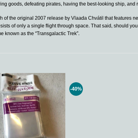
ering goods, defeating pirates, having the best-looking ship, and 
h of the original 2007 release by Vlaada Chvátil that features ne
ists of only a single flight through space. That said, should yo
me known as the “Transgalactic Trek”.
-40%
Add to
Add
wishlist
wishl