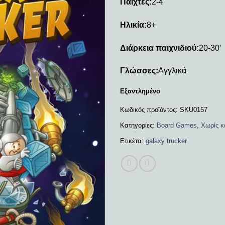
Παίχτες:
2-4
Ηλικία:
8+
Διάρκεια παιχνιδιού:
20-30′
Γλώσσες:
Αγγλικά
Εξαντλημένο
Κωδικός προϊόντος:
SKU0157
Κατηγορίες:
Board Games
,
Χωρίς κ
Ετικέτα:
galaxy trucker