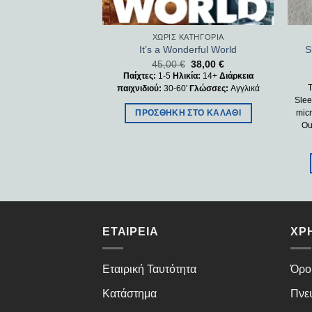
ΚΑΤΗΓΟΡΊΑ
ΧΩΡΊΣ ΚΑΤΗΓΟΡΊΑ
S
ders 25ct
It’s a Wonderful World
50
€
45,00
€
38,00
€
α των πιο πολύτιμων
Παίχτες:
1-5
Ηλικία:
14+
Διάρκεια
έξτε τα toploaders.
παιχνιδιού:
30-60'
Γλώσσες:
Αγγλικά
Slee
από σκληρό πλαστικό
micr
ΠΡΟΣΘΉΚΗ ΣΤΟ ΚΑΛΆΘΙ
Κάθε πακέτο περιέχει
Our
ιες θήκες.
ΣΤΟ ΚΑΛΆΘΙ
ΕΤΑΙΡΕΊΑ
ΧΡ
Εταιρική Ταυτότητα
Όρο
Κατάστημα
Πνε