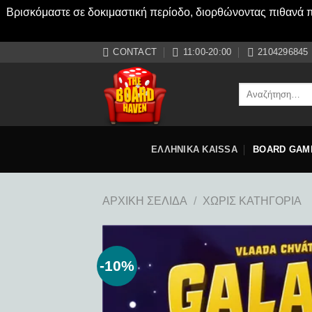
Βρισκόμαστε σε δοκιμαστική περίοδο, διορθώνοντας πιθανά πρ
Μετάβαση
CONTACT
11:00-20:00
2104296845
στο
περιεχόμενο
Αναζήτηση
για:
ΕΛΛΗΝΙΚΑ KAISSA
BOARD GAM
ΑΡΧΙΚΉ ΣΕΛΊΔΑ
/
ΧΩΡΊΣ ΚΑΤΗΓΟΡΊΑ
-10%