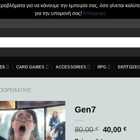
οβλήματα για να κάνουμε την εμπειρία σας, όσο γίνεται καλύτ
για την υπομονή σας!
Απόρριψη
ES
CARD GAMES
ACCESSORIES
RPG
ΕΚΠΤΩΣΕΙ
OOPERATIVE
Gen7
Add to
80,00
40,00
wishlist
€
€