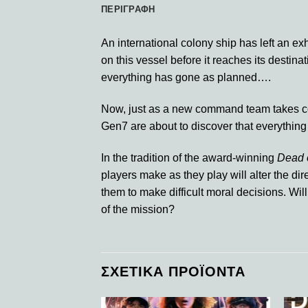
ΠΕΡΙΓΡΑΦΉ
An international colony ship has left an ex
on this vessel before it reaches its destin
everything has gone as planned….
Now, just as a new command team takes cont
Gen7 are about to discover that everything
In the tradition of the award-winning
Dead 
players make as they play will alter the dire
them to make difficult moral decisions. Wil
of the mission?
ΣΧΕΤΙΚΆ ΠΡΟΪΌΝΤΑ