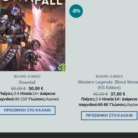
-8%
Add to
Add
wishlist
wishl
BOARD GAMES
BOARD GAMES
Western Legends: Blood Mon
Downfall
(KS Edition)
60,00
€
50,00
€
40,00
€
37,00
€
Παίχτες:
3-6
Ηλικία:
14+
Διάρκεια
Παίχτες:
2-6
Ηλικία:14
+
Διάρκεια
ιχνιδιού:
90-150'
Γλώσσες:
Αγγλικά
παιχνιδιού:60-90
'
Γλώσσες:
Αγγλι
ΠΡΟΣΘΉΚΗ ΣΤΟ ΚΑΛΆΘΙ
ΠΡΟΣΘΉΚΗ ΣΤΟ ΚΑΛΆΘΙ