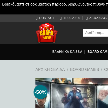
Βρισκόμαστε σε δοκιμαστική περίοδο, διορθώνοντας πιθανά πρ
Μετάβαση
CONTACT
11:00-20:00
2104296845
στο
περιεχόμενο
Αναζήτηση
για:
ΕΛΛΗΝΙΚΑ KAISSA
BOARD GAM
ΑΡΧΙΚΉ ΣΕΛΊΔΑ
/
BOARD GAMES
/
C
-50%