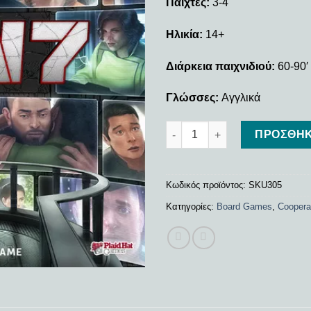
Παίχτες:
3-4
Ηλικία:
14+
Διάρκεια παιχνιδιού:
60-90′
Γλώσσες:
Αγγλικά
Gen7 ποσότητα
ΠΡΟΣΘΉΚ
Κωδικός προϊόντος:
SKU305
Κατηγορίες:
Board Games
,
Coopera