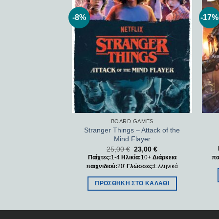
-8%
-17%
Add to
Add to
wishlist
wishlist
 GAMES
BOARD GAMES
Stranger Things – Attack of the
vs Time!
Mind Flayer
50,00
€
25,00
€
23,00
€
κία:
14+
Διάρκεια
Παίχτες:
1-4
Ηλικία:
10+
Διάρκεια
Γλώσσες:
Αγγλικά
πα
παιχνιδιού:
20'
Γλώσσες:
Ελληνικά
ΣΤΟ ΚΑΛΆΘΙ
ΠΡΟΣΘΉΚΗ ΣΤΟ ΚΑΛΆΘΙ