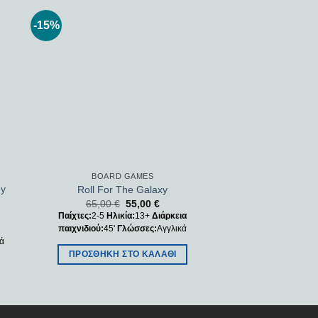
-15%
 to
Add to
ist
wishlist
BOARD GAMES
ey
Roll For The Galaxy
65,00
€
55,00
€
Παίχτες:
2-5
Ηλικία:
13+
Διάρκεια
παιχνιδιού:
45'
Γλώσσες:
Αγγλικά
κά
ΠΡΟΣΘΉΚΗ ΣΤΟ ΚΑΛΆΘΙ