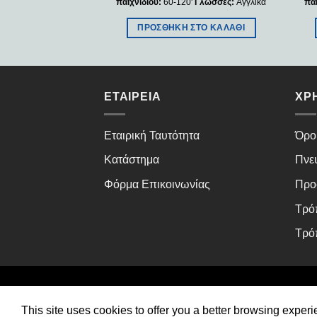
20
Γλώσσες:
Αγγλικά
παιχνιδιού:
60-120'
Γλώσσες:
Αγγλικά
παι
ΣΤΟ ΚΑΛΆΘΙ
ΠΡΟΣΘΉΚΗ ΣΤΟ ΚΑΛΆΘΙ
ΕΤΑΙΡΕΊΑ
ΧΡ
Εταιρική Ταυτότητα
Όρο
Κατάστημα
Πνε
Φόρμα Επικοινωνίας
Προ
Τρό
Τρό
This site uses cookies to offer you a better browsing exper