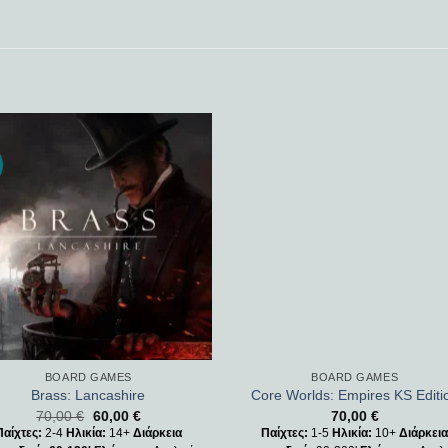
Add to
Add
wishlist
wishl
BOARD GAMES
BOARD GAMES
Brass: Lancashire
Core Worlds: Empires KS Editi
70,00
€
60,00
€
70,00
€
Παίχτες:
2-4
Ηλικία:
14+
Διάρκεια
Παίχτες:
1-5
Ηλικία:
10+
Διάρκει