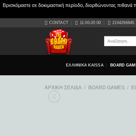
Βρισκόμαστε σε δοκιμαστική περίοδο, διορθώνοντας πιθανά πρ
Μετάβαση
CONTACT
11:00-20:00
2104296845
στο
περιεχόμενο
Αναζήτηση
για:
ΕΛΛΗΝΙΚΑ KAISSA
BOARD GAM
ΑΡΧΙΚΉ ΣΕΛΊΔΑ
/
BOARD GAMES
/
E