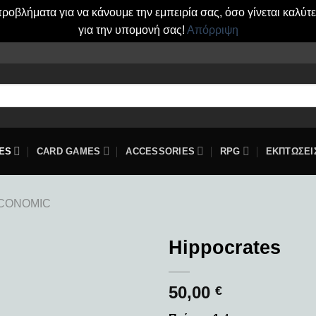
οβλήματα για να κάνουμε την εμπειρία σας, όσο γίνεται καλύτ
για την υπομονή σας!
Απόρριψη
ES
CARD GAMES
ACCESSORIES
RPG
ΕΚΠΤΩΣΕΙ
CONOMIC
Hippocrates
Add to
50,00
wishlist
€