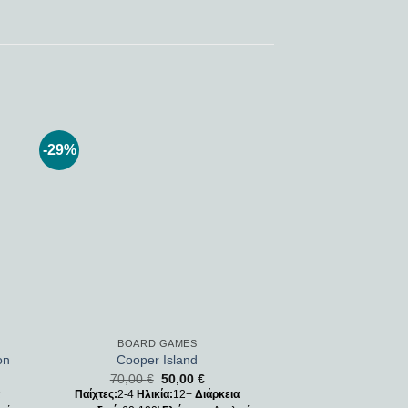
-29%
 to
Add to
ist
wishlist
BOARD GAMES
on
Cooper Island
70,00
€
50,00
€
α
Παίχτες:
2-4
Ηλικία:
12+
Διάρκεια