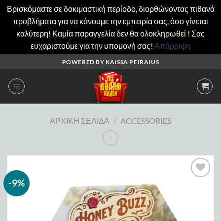
Βρισκόμαστε σε δοκιμαστική περίοδο, διορθώνοντας πιθανά
προβλήματα για να κάνουμε την εμπειρία σας, όσο γίνεται
καλύτερη! Καμία παραγγελία δεν θα ολοκληρωθεί ! Σας
ευχαριστούμε για την υπομονή σας!
Απόρριψη
Μετάβαση
POWERED BY KAISSA PEIRAIUS
στο
περιεχόμενο
ΑΡΧΙΚΉ ΣΕΛΊΔΑ
/
ACCESSORIES
-9%
Add to
wishlist