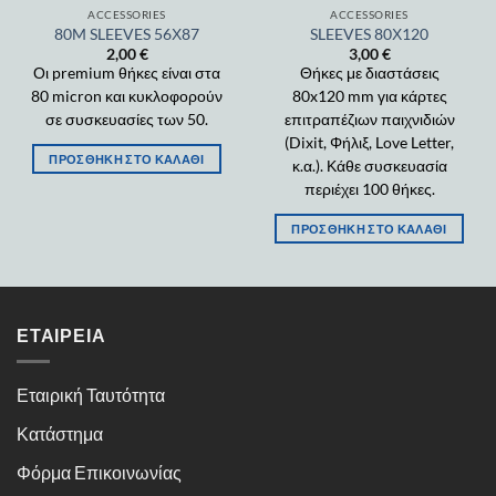
ACCESSORIES
ACCESSORIES
80M SLEEVES 56Χ87
SLEEVES 80Χ120
2,00
€
3,00
€
Οι premium θήκες είναι στα
Θήκες με διαστάσεις
80 micron και κυκλοφορούν
80x120 mm για κάρτες
σε συσκευασίες των 50.
επιτραπέζιων παιχνιδιών
(Dixit, Φήλιξ, Love Letter,
ΠΡΟΣΘΉΚΗ ΣΤΟ ΚΑΛΆΘΙ
κ.α.). Κάθε συσκευασία
περιέχει 100 θήκες.
ΠΡΟΣΘΉΚΗ ΣΤΟ ΚΑΛΆΘΙ
ΕΤΑΙΡΕΊΑ
Εταιρική Ταυτότητα
Κατάστημα
Φόρμα Επικοινωνίας