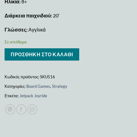
Ηλικία:
8+
Διάρκεια παιχνιδιού:
20′
Γλώσσες:
Αγγλικά
Σε απόθεμα
ΠΡΟΣΘΉΚΗ ΣΤΟ ΚΑΛΆΘΙ
Κωδικός προϊόντος:
SKU516
Κατηγορίες:
Board Games
,
Strategy
Ετικέτα:
Jetpack Joyride