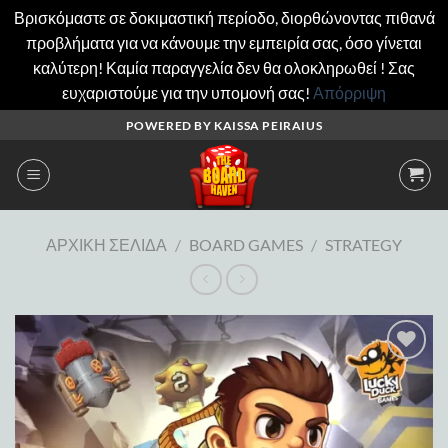
Βρισκόμαστε σε δοκιμαστική περίοδο, διορθώνοντας πιθανά
προβλήματα για να κάνουμε την εμπειρία σας, όσο γίνεται
καλύτερη! Καμία παραγγελία δεν θα ολοκληρωθεί ! Σας
ευχαριστούμε για την υπομονή σας!
Απόρριψη
Μετάβαση
POWERED BY KAISSA PEIRAIUS
στο
περιεχόμενο
ΑΡΧΙΚΉ ΣΕΛΊΔΑ
/
BOARD GAMES
/
STRATEGY
Add to
wishlist