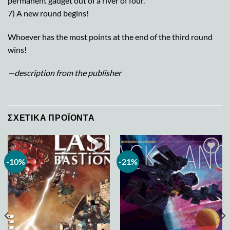
permanent gadget out of a river of four.
7) A new round begins!
Whoever has the most points at the end of the third round
wins!
—description from the publisher
ΣΧΕΤΙΚΆ ΠΡΟΪΌΝΤΑ
-10%
-21%
Add to
Add to
wishlist
wishlist