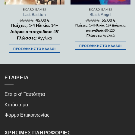
BOARD GAMES
BOARD GAMES
Last Bastion
Black Angel
50,00
€
45,00
€
70,00
€
55,00
€
Παίχτες:
1-4
Ηλικία:
14+
Παίχτες:
1-4
Ηλικία:
12+
Διάρκεια
παιχνιδιού:
60-120'
Διάρκεια παιχνιδιού: 45
′
Γλώσσες:
Αγγλικά
Γλώσσες:
Αγγλικά
ΠΡΟΣΘΉΚΗ ΣΤΟ ΚΑΛΆΘΙ
ΠΡΟΣΘΉΚΗ ΣΤΟ ΚΑΛΆΘΙ
ΕΤΑΙΡΕΊΑ
Εταιρική Ταυτότητα
Κατάστημα
Φόρμα Επικοινωνίας
ΧΡΉΣΙΜΕΣ ΠΛΗΡΟΦΟΡΊΕΣ