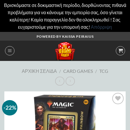
Βρισκόμαστε σε δοκιμαστική περίοδο, διορθώνοντας πιθανά
προβλήματα για να κάνουμε την εμπειρία σας, όσο γίνεται
καλύτερη! Καμία παραγγελία δεν θα ολοκληρωθεί ! Σας
ευχαριστούμε για την υπομονή σας!
Απόρριψη
Μετάβαση
POWERED BY KAISSA PEIRAIUS
στο
περιεχόμενο
ΑΡΧΙΚΉ ΣΕΛΊΔΑ
/
CARD GAMES
/
TCG
-22%
Add to
wishlist