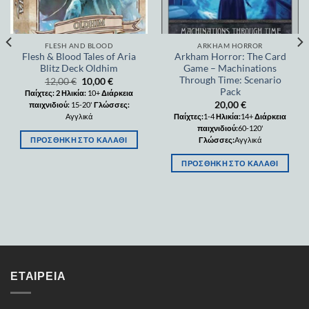
FLESH AND BLOOD
ARKHAM HORROR
Flesh & Blood Tales of Aria
Arkham Horror: The Card
Blitz Deck Oldhim
Game – Machinations
Through Time: Scenario
12,00
€
10,00
€
Pack
Παίχτες: 2
Ηλικία:
10+
Διάρκεια
20,00
€
παιχνιδιού:
15-20'
Γλώσσες:
Αγγλικά
Παίχτες:
1-4
Ηλικία:
14+
Διάρκεια
παιχνιδιού:
60-120'
ΠΡΟΣΘΉΚΗ ΣΤΟ ΚΑΛΆΘΙ
Γλώσσες:
Αγγλικά
ΠΡΟΣΘΉΚΗ ΣΤΟ ΚΑΛΆΘΙ
ΕΤΑΙΡΕΊΑ