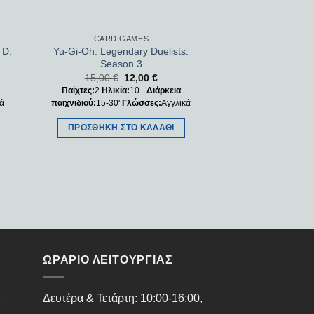
CARD GAMES
 D.
Yu-Gi-Oh: Legendary Duelists:
Season 3
15,00
€
12,00
€
Παίχτες:
2
Ηλικία:
10+
Διάρκεια
κά
παιχνιδιού:
15-30'
Γλώσσες:
Αγγλικά
ΠΡΟΣΘΉΚΗ ΣΤΟ ΚΑΛΆΘΙ
ΩΡΑΡΙΟ ΛΕΙΤΟΥΡΓΙΑΣ
ς
Δευτέρα & Τετάρτη: 10:00-16:00,