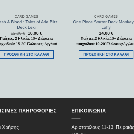
CARD GAMES
CARD GAMES
esh & Blood : Tales of Aria Blitz
One Piece Starter Deck Monkey
Deck Lexi
Luffy
12,00
€
10,00
€
14,00
€
Παίχτες: 2
Ηλικία:
10+
Διάρκεια
Παίχτες:2
Ηλικία:
10+
Διάρκεια
ιχνιδιού:
15-20'
Γλώσσες:
Αγγλικά
παιχνιδιού:10-20
'
Γλώσσες:
Αγγλι
ΠΡΟΣΘΉΚΗ ΣΤΟ ΚΑΛΆΘΙ
ΠΡΟΣΘΉΚΗ ΣΤΟ ΚΑΛΆΘΙ
ΉΣΙΜΕΣ ΠΛΗΡΟΦΟΡΊΕΣ
ΕΠΙΚΟΙΝΩΝΊΑ
ι Χρήσης
Αριστοτέλους 11-13, Πειραιά