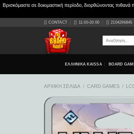
Βρισκόμαστε σε δοκιμαστική περίοδο, διορθώνοντας πιθανά πρ
Μετάβαση
CONTACT
11:00-20:00
2104296845
στο
περιεχόμενο
Αναζήτηση
για:
ΕΛΛΗΝΙΚΑ KAISSA
BOARD GAM
ΑΡΧΙΚΉ ΣΕΛΊΔΑ
/
CARD GAMES
/
LC