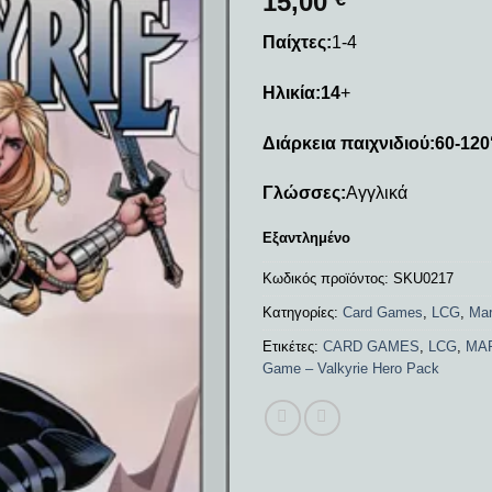
15,00
Παίχτες:
1-4
Ηλικία:14
+
Διάρκεια παιχνιδιού:60-120
Γλώσσες:
Αγγλικά
Εξαντλημένο
Κωδικός προϊόντος:
SKU0217
Κατηγορίες:
Card Games
,
LCG
,
Mar
Ετικέτες:
CARD GAMES
,
LCG
,
MA
Game – Valkyrie Hero Pack