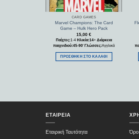
 GAMES
CARD GAMES
ions: The Card
Marvel Champions: The Card
Fl
 Witch Hero Pack
Game – Hulk Hero Pack
,00
€
15,00
€
κία:14
+
Διάρκεια
Παίχτες:
1-4
Ηλικία:14
+
Διάρκεια
0
'
Γλώσσες:
Αγγλικά
παιχνιδιού:45-90
'
Γλώσσες:
Αγγλικά
πα
ΣΤΟ ΚΑΛΆΘΙ
ΠΡΟΣΘΉΚΗ ΣΤΟ ΚΑΛΆΘΙ
ΕΤΑΙΡΕΊΑ
ΧΡ
Εταιρική Ταυτότητα
Όρο