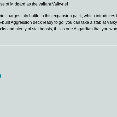
se of Midgard as the valiant Valkyrie!
rie charges into battle in this expansion pack, which introduce
re-built Aggression deck ready to go, you can take a stab at Val
ks and plenty of stat boosts, this is one Asgardian that you won
Add to
Add
wishlist
wishl