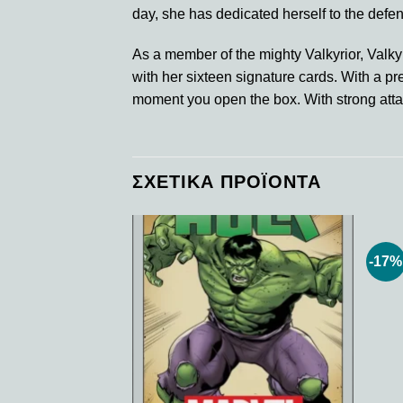
day, she has dedicated herself to the defen
As a member of the mighty Valkyrior, Valky
with her sixteen signature cards. With a p
moment you open the box. With strong attac
ΣΧΕΤΙΚΆ ΠΡΟΪΌΝΤΑ
-17%
Add to
Add to
wishlist
wishlist