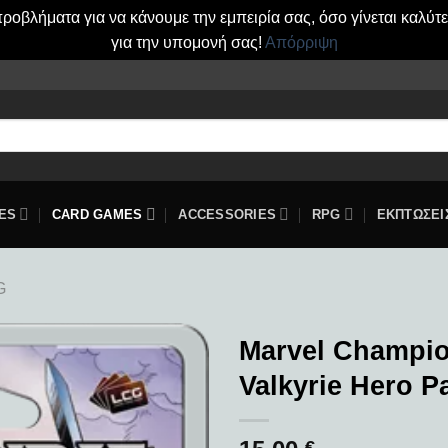
οβλήματα για να κάνουμε την εμπειρία σας, όσο γίνεται καλύτ
για την υπομονή σας!
Απόρριψη
ES
CARD GAMES
ACCESSORIES
RPG
ΕΚΠΤΩΣΕΙ
G
Marvel Champio
Valkyrie Hero P
Add to
wishlist
€