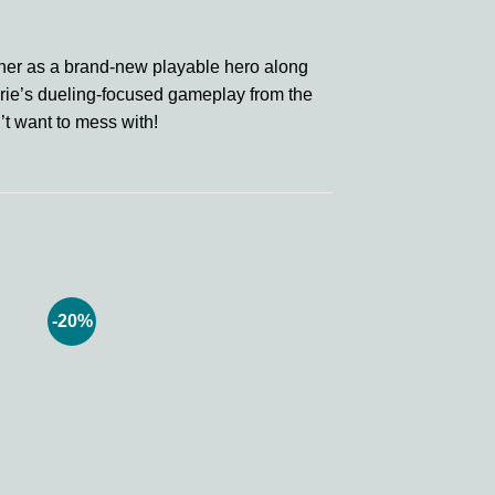
s her as a brand-new playable hero along
kyrie’s dueling-focused gameplay from the
’t want to mess with!
-20%
 to
Add to
ist
wishlist