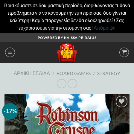
Βρισκόμαστε σε δοκιμαστική περίοδο, διορθώνοντας πιθανά
προβλήματα για να κάνουμε την εμπειρία σας, όσο γίνεται
καλύτερη! Καμία παραγγελία δεν θα ολοκληρωθεί ! Σας
ευχαριστούμε για την υπομονή σας!
Απόρριψη
Μετάβαση
POWERED BY KAISSA PEIRAIUS
στο
περιεχόμενο
ΑΡΧΙΚΉ ΣΕΛΊΔΑ
/
BOARD GAMES
/
STRATEGY
-17%
Add to
wishlist