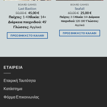
BOARD GAMES
BOARD GAMES
Last Bastion
Seafall
50,00
€
45,00
€
60,00
€
25,00
€
Παίχτες:
1-4
Ηλικία:
14+
Παίχτες:
3-5
Ηλικία:
14+
Διάρκεια
παιχνιδιού:
120-180'
Γλώσσες:
Διάρκεια παιχνιδιού: 45
′
Αγγλικά
Γλώσσες:
Αγγλικά
ΠΡΟΣΘΉΚΗ ΣΤΟ ΚΑΛΆΘΙ
ΠΡΟΣΘΉΚΗ ΣΤΟ ΚΑΛΆΘΙ
ΕΤΑΙΡΕΊΑ
Εταιρική Ταυτότητα
Κατάστημα
Φόρμα Επικοινωνίας