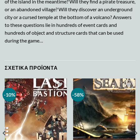
of the island in the meantime? Will they find a pirate treasure,
or an abandoned village? Will they discover an underground
city or a cursed temple at the bottom of a volcano? Answers
to these questions lie in hundreds of event cards and
hundreds of object and structure cards that can be used
during the game…
ΣΧΕΤΙΚΆ ΠΡΟΪΌΝΤΑ
-10%
-58%
Add to
Add to
wishlist
wishlist