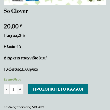
So Clover
20,00
€
Παίχτες:
3-6
Ηλικία:
10+
Διάρκεια παιχνιδιού:
30′
Γλώσσες:
Ελληνικά
Σε απόθεμα
So Clover ποσότητα
ΠΡΟΣΘΉΚΗ ΣΤΟ ΚΑΛΆΘΙ
Κωδικός προϊόντος:
SKU432