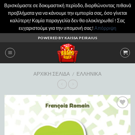
Βρισκόμαστε σε δοκιμαστική περίοδο, διορθώνοντας πιθανά
προβλήματα για να κάνουμε την εμπειρία σας, όσο γίνεται
καλύτερη! Καμία παραγγελία δεν θα ολοκληρωθεί ! Σας
ευχαριστούμε για την υπομονή σας!
Απόρριψη
Μετάβαση
POWERED BY KAISSA PEIRAIUS
στο
περιεχόμενο
ΑΡΧΙΚΉ ΣΕΛΊΔΑ
/
ΕΛΛΗΝΙΚΆ
Add to
wishlist