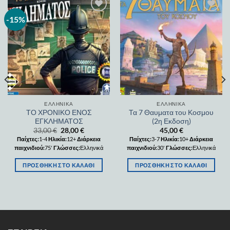
-15%
Add to
Add to
wishlist
wishlist
ΕΛΛΗΝΙΚΆ
ΕΛΛΗΝΙΚΆ
ΤΟ ΧΡΟΝΙΚΟ ΕΝΟΣ
Τα 7 Θαυματα του Κοσμου
ΕΓΚΛΗΜΑΤΟΣ
(2η Εκδοση)
33,00
€
28,00
€
45,00
€
Παίχτες:
1-4
Ηλικία:
12+
Διάρκεια
Παίχτες:
3-7
Ηλικία:
10+
Διάρκεια
παιχνιδιού:
75'
Γλώσσες:
Ελληνικά
παιχνιδιού:
30'
Γλώσσες:
Ελληνικά
ΠΡΟΣΘΉΚΗ ΣΤΟ ΚΑΛΆΘΙ
ΠΡΟΣΘΉΚΗ ΣΤΟ ΚΑΛΆΘΙ