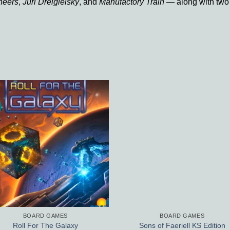
neers
,
Juri Dreigleisky
, and
Manufactory Train
— along with two
Add to
Add
wishlist
wishl
BOARD GAMES
BOARD GAMES
Roll For The Galaxy
Sons of Faeriell KS Edition