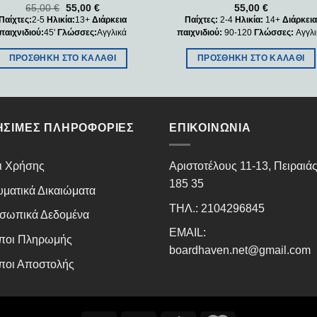
65,00
€
55,00
€
55,00
€
Παίχτες:
2-5
Ηλικία:
13+
Διάρκεια
Παίχτες:
2-4
Ηλικία:
14+
Διάρκει
παιχνιδιού:
45'
Γλώσσες:
Αγγλικά
παιχνιδιού:
90-120
Γλώσσες:
Αγγλι
ΠΡΟΣΘΉΚΗ ΣΤΟ ΚΑΛΆΘΙ
ΠΡΟΣΘΉΚΗ ΣΤΟ ΚΑΛΆΘΙ
ΉΣΙΜΕΣ ΠΛΗΡΟΦΟΡΊΕΣ
ΕΠΙΚΟΙΝΩΝΊΑ
ι Χρήσης
Αριστοτέλους 11-13, Πειραιά
185 35
υματικά Δικαιώματα
ΤΗΛ.: 2104296845
σωπικά Δεδομένα
EMAIL:
ποι Πληρωμής
boardhaven.net@gmail.com
ποι Αποστολής