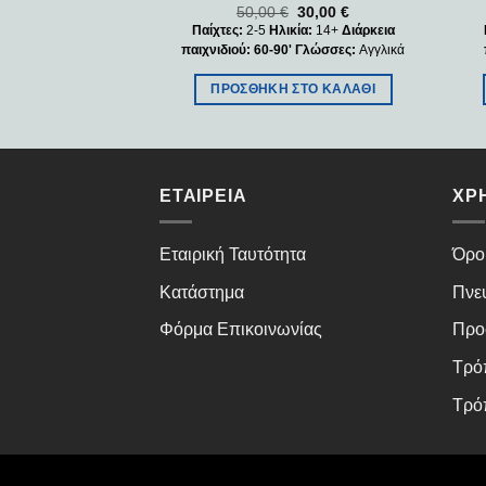
50,00
€
30,00
€
Παίχτες:
2-5
Ηλικία:
14+
Διάρκεια
παιχνιδιού: 60-90'
Γλώσσες:
Αγγλικά
ΠΡΟΣΘΉΚΗ ΣΤΟ ΚΑΛΆΘΙ
ΕΤΑΙΡΕΊΑ
ΧΡ
Εταιρική Ταυτότητα
Όρο
Κατάστημα
Πνε
Φόρμα Επικοινωνίας
Προ
Τρό
Τρό