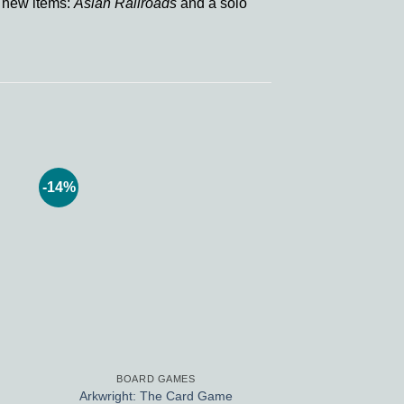
 new items:
Asian Railroads
and a solo
-14%
-40%
 to
Add to
ist
wishlist
BOARD GAMES
BOARD 
Arkwright: The Card Game
Kick-