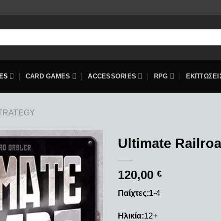
ES
CARD GAMES
ACCESSORIES
RPG
ΕΚΠΤΩΣΕΙ
TRATEGY
Ultimate Railro
Add to
120,00
wishlist
€
Παίχτες:1
-4
Ηλικία:
12+