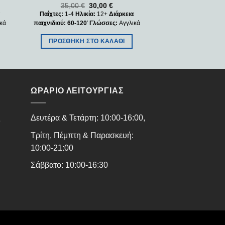
35,00
€
30,00
€
50,00
€
α
Παίχτες:
1-4
Ηλικία:
12+
Διάρκεια
Παίχτες:
1-4
Ηλικί
κά
παιχνιδιού: 60-120
′
Γλώσσες:
Αγγλικά
παιχνιδιού:
60-90′
Γ
ΠΡΟΣΘΉΚΗ ΣΤΟ ΚΑΛΆΘΙ
ΠΡΟΣΘΉΚΗ Σ
ΩΡΑΡΙΟ ΛΕΙΤΟΥΡΓΙΑΣ
ς
Δευτέρα & Τετάρτη: 10:00-16:00,
Τρίτη, Πέμπτη & Παρασκευή:
10:00-21:00
Σάββατο: 10:00-16:30