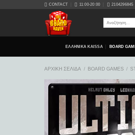
Μετάβαση
CONTACT
11:00-20:00
2104296845
στο
περιεχόμενο
Αναζήτηση
για:
ΕΛΛΗΝΙΚΑ KAISSA
BOARD GAM
ΑΡΧΙΚΉ ΣΕΛΊΔΑ
/
BOARD GAMES
/
S