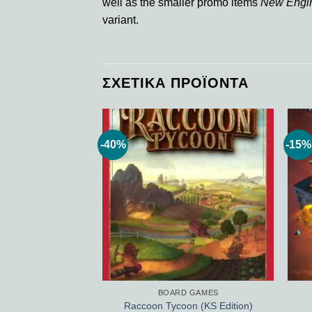
well as the smaller promo items
New Engi
variant.
ΣΧΕΤΙΚΆ ΠΡΟΪΌΝΤΑ
-40%
-15%
Add to
wishlist
BOARD GAMES
Raccoon Tycoon (KS Edition)