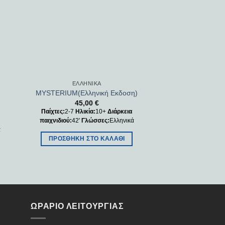
ΕΛΛΗΝΙΚΆ
MYSTERIUM(Ελληνική Εκδοση)
45,00
€
Παίχτες:
2-7
Ηλικία:
10+
Διάρκεια
παιχνιδιού:
42'
Γλώσσες:
Ελληνικά
ά
ΠΡΟΣΘΉΚΗ ΣΤΟ ΚΑΛΆΘΙ
ΩΡΑΡΙΟ ΛΕΙΤΟΥΡΓΙΑΣ