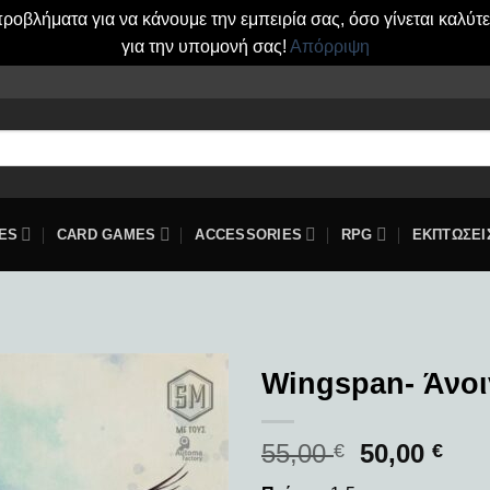
οβλήματα για να κάνουμε την εμπειρία σας, όσο γίνεται καλύτ
για την υπομονή σας!
Απόρριψη
ES
CARD GAMES
ACCESSORIES
RPG
ΕΚΠΤΩΣΕΙ
Wingspan- Άνο
Add to
55,00
50,00
wishlist
€
€