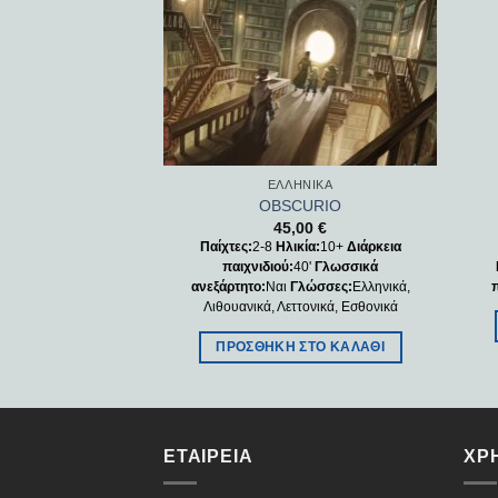
ΗΝΙΚΆ
ΕΛΛΗΝΙΚΆ
ZUL
OBSCURIO
,00
€
45,00
€
ικία:
8+
Διάρκεια
Παίχτες:
2-8
Ηλικία:
10+
Διάρκεια
30'
Γλωσσικά
παιχνιδιού:
40'
Γλωσσικά
Γλώσσες:
Ελληνικά
ανεξάρτητο:
Ναι
Γλώσσες:
Ελληνικά,
Λιθουανικά, Λεττονικά, Εσθονικά
ΣΤΟ ΚΑΛΆΘΙ
ΠΡΟΣΘΉΚΗ ΣΤΟ ΚΑΛΆΘΙ
ΕΤΑΙΡΕΊΑ
ΧΡ