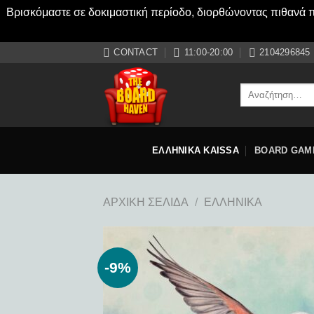
Βρισκόμαστε σε δοκιμαστική περίοδο, διορθώνοντας πιθανά πρ
Μετάβαση
CONTACT
11:00-20:00
2104296845
στο
περιεχόμενο
Αναζήτηση
για:
ΕΛΛΗΝΙΚΑ KAISSA
BOARD GAM
ΑΡΧΙΚΉ ΣΕΛΊΔΑ
/
ΕΛΛΗΝΙΚΆ
-9%