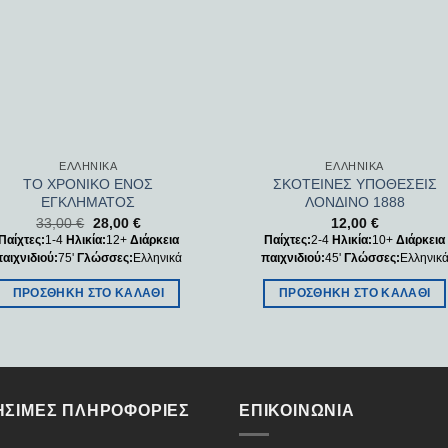
ΕΛΛΗΝΙΚΆ
ΕΛΛΗΝΙΚΆ
ΤΟ ΧΡΟΝΙΚΟ ΕΝΟΣ
ΣΚΟΤΕΙΝΕΣ ΥΠΟΘΕΣΕΙΣ
ΕΓΚΛΗΜΑΤΟΣ
ΛΟΝΔΙΝΟ 1888
33,00
€
28,00
€
12,00
€
Παίχτες:
1-4
Ηλικία:
12+
Διάρκεια
Παίχτες:
2-4
Ηλικία:
10+
Διάρκεια
παιχνιδιού:
75'
Γλώσσες:
Ελληνικά
παιχνιδιού:
45'
Γλώσσες:
Ελληνικ
ΠΡΟΣΘΉΚΗ ΣΤΟ ΚΑΛΆΘΙ
ΠΡΟΣΘΉΚΗ ΣΤΟ ΚΑΛΆΘΙ
ΉΣΙΜΕΣ ΠΛΗΡΟΦΟΡΊΕΣ
ΕΠΙΚΟΙΝΩΝΊΑ