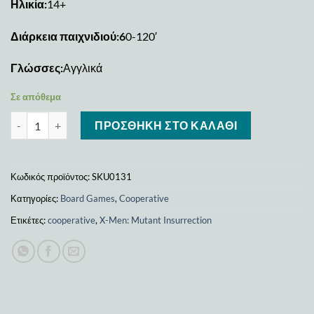
Ηλικία:
14+
Διάρκεια παιχνιδιού:6
0-120′
Γλώσσες:
Αγγλικά
Σε απόθεμα
X-Men: Mutant Insurrection ποσότητα
ΠΡΟΣΘΉΚΗ ΣΤΟ ΚΑΛΆΘΙ
Κωδικός προϊόντος:
SKU0131
Κατηγορίες:
Board Games
,
Cooperative
Ετικέτες:
cooperative
,
X-Men: Mutant Insurrection