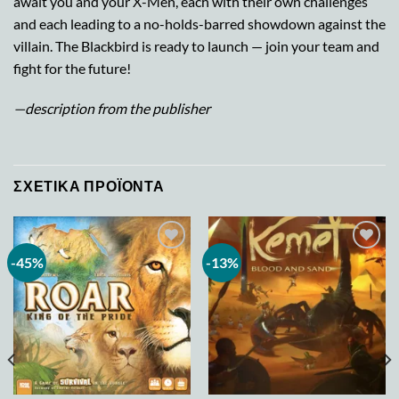
await you and your X-Men, each with their own challenges
and each leading to a no-holds-barred showdown against the
villain. The Blackbird is ready to launch — join your team and
fight for the future!
—description from the publisher
ΣΧΕΤΙΚΆ ΠΡΟΪΌΝΤΑ
-45%
-13%
Add to
Add to
wishlist
wishlist