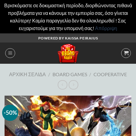
Βρισκόμαστε σε δοκιμαστική περίοδο, διορθώνοντας πιθανά
προβλήματα για να κάνουμε την εμπειρία σας, όσο γίνεται
καλύτερη! Καμία παραγγελία δεν θα ολοκληρωθεί ! Σας
ευχαριστούμε για την υπομονή σας!
Απόρριψη
Μετάβαση
POWERED BY KAISSA PEIRAIUS
στο
περιεχόμενο
ΑΡΧΙΚΉ ΣΕΛΊΔΑ
/
BOARD GAMES
/
COOPERATIVE
-50%
Add to
wishlist