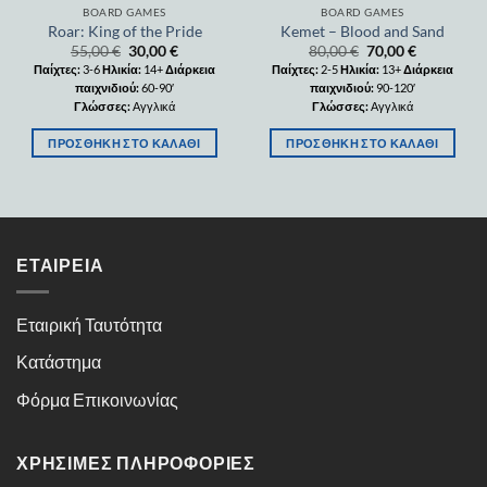
BOARD GAMES
BOARD GAMES
Roar: King of the Pride
Kemet – Blood and Sand
55,00
€
30,00
€
80,00
€
70,00
€
Παίχτες:
3-6
Ηλικία:
14+
Διάρκεια
Παίχτες:
2-5
Ηλικία:
13+
Διάρκεια
παιχνιδιού:
60-90′
παιχνιδιού:
90-120′
Γλώσσες:
Αγγλικά
Γλώσσες:
Αγγλικά
ΠΡΟΣΘΉΚΗ ΣΤΟ ΚΑΛΆΘΙ
ΠΡΟΣΘΉΚΗ ΣΤΟ ΚΑΛΆΘΙ
ΕΤΑΙΡΕΊΑ
Εταιρική Ταυτότητα
Κατάστημα
Φόρμα Επικοινωνίας
ΧΡΉΣΙΜΕΣ ΠΛΗΡΟΦΟΡΊΕΣ