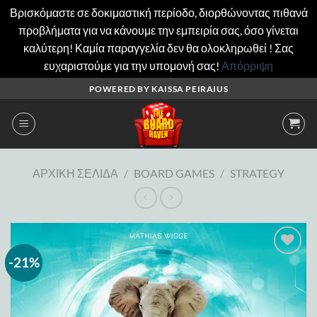
Βρισκόμαστε σε δοκιμαστική περίοδο, διορθώνοντας πιθανά
προβλήματα για να κάνουμε την εμπειρία σας, όσο γίνεται
καλύτερη! Καμία παραγγελία δεν θα ολοκληρωθεί ! Σας
ευχαριστούμε για την υπομονή σας!
Απόρριψη
Μετάβαση
POWERED BY KAISSA PEIRAIUS
στο
περιεχόμενο
ΑΡΧΙΚΉ ΣΕΛΊΔΑ
/
BOARD GAMES
/
STRATEGY
-21%
Add to
wishlist