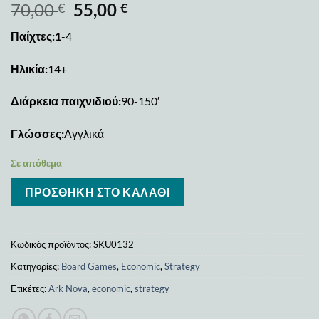
70,00
55,00
€
€
Παίχτες:1
-4
Ηλικία:
14+
Διάρκεια παιχνιδιού:
90-150′
Γλώσσες:
Αγγλικά
Σε απόθεμα
ΠΡΟΣΘΉΚΗ ΣΤΟ ΚΑΛΆΘΙ
Κωδικός προϊόντος:
SKU0132
Κατηγορίες:
Board Games
,
Economic
,
Strategy
Ετικέτες:
Ark Nova
,
economic
,
strategy