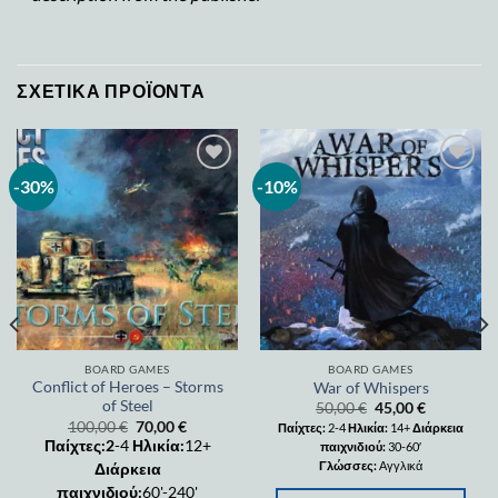
ΣΧΕΤΙΚΆ ΠΡΟΪΌΝΤΑ
-30%
-10%
Add to
Add to
wishlist
wishlist
BOARD GAMES
BOARD GAMES
Conflict of Heroes – Storms
War of Whispers
of Steel
50,00
€
45,00
€
100,00
€
70,00
€
Παίχτες:
2-4
Ηλικία:
14+
Διάρκεια
Παίχτες:2
-4
Ηλικία:
12+
παιχνιδιού:
30-60′
Γλώσσες:
Αγγλικά
Διάρκεια
παιχνιδιού:
60'-240'