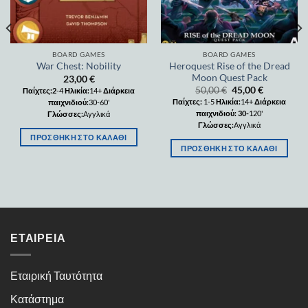
BOARD GAMES
BOARD GAMES
Heroquest Rise of the Dread
War Chest: Nobility
Moon Quest Pack
23,00
€
50,00
€
45,00
€
Παίχτες:2
-4
Ηλικία:
14+
Διάρκεια
Παίχτες:
1-5
Ηλικία:
14+
Διάρκεια
παιχνιδιού:
30-60'
παιχνιδιού: 30-
120'
Γλώσσες:
Αγγλικά
Γλώσσες:
Αγγλικά
ΠΡΟΣΘΉΚΗ ΣΤΟ ΚΑΛΆΘΙ
ΠΡΟΣΘΉΚΗ ΣΤΟ ΚΑΛΆΘΙ
ΕΤΑΙΡΕΊΑ
Εταιρική Ταυτότητα
Κατάστημα