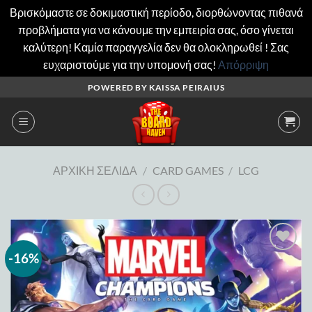
Βρισκόμαστε σε δοκιμαστική περίοδο, διορθώνοντας πιθανά
προβλήματα για να κάνουμε την εμπειρία σας, όσο γίνεται
καλύτερη! Καμία παραγγελία δεν θα ολοκληρωθεί ! Σας
ευχαριστούμε για την υπομονή σας!
Απόρριψη
Μετάβαση
POWERED BY KAISSA PEIRAIUS
στο
περιεχόμενο
ΑΡΧΙΚΉ ΣΕΛΊΔΑ
/
CARD GAMES
/
LCG
-16%
Add to
wishlist