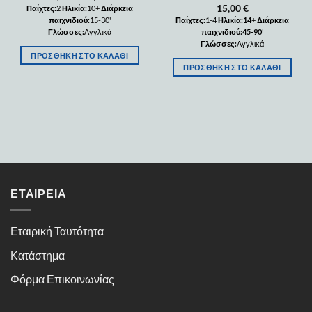
15,00
€
Παίχτες:
2
Ηλικία:
10+
Διάρκεια
παιχνιδιού:
15-30'
Παίχτες:
1-4
Ηλικία:14
+
Διάρκεια
Γλώσσες:
Αγγλικά
παιχνιδιού:45-90
'
Γλώσσες:
Αγγλικά
ΠΡΟΣΘΉΚΗ ΣΤΟ ΚΑΛΆΘΙ
ΠΡΟΣΘΉΚΗ ΣΤΟ ΚΑΛΆΘΙ
ΕΤΑΙΡΕΊΑ
Εταιρική Ταυτότητα
Κατάστημα
Φόρμα Επικοινωνίας