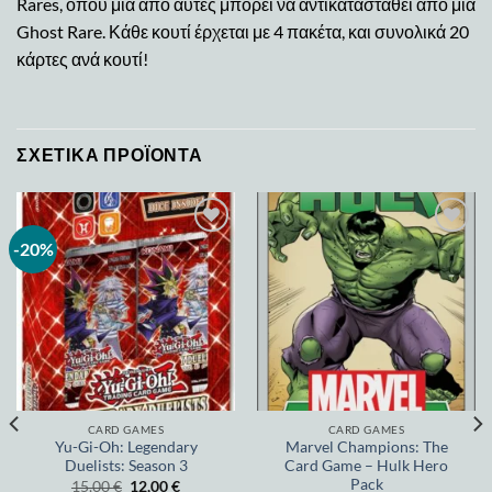
Rares, όπου μία από αυτές μπορεί να αντικατασταθεί από μία
Ghost Rare. Κάθε κουτί έρχεται με 4 πακέτα, και συνολικά 20
κάρτες ανά κουτί!
ΣΧΕΤΙΚΆ ΠΡΟΪΌΝΤΑ
-20%
Add to
Add to
wishlist
wishlist
CARD GAMES
CARD GAMES
Yu-Gi-Oh: Legendary
Marvel Champions: The
Duelists: Season 3
Card Game – Hulk Hero
Pack
15,00
€
12,00
€