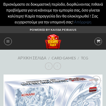
Βρισκόμαστε σε δοκιμαστική περίοδο, διορθώνοντας πιθανά
προβλήματα για να κάνουμε την εμπειρία σας, όσο γίνεται
καλύτερη! Καμία παραγγελία δεν θα ολοκληρωθεί ! Σας
ευχαριστούμε για την υπομονή σας!
Απόρριψη
Μετάβαση
POWERED BY KAISSA PEIRAIUS
στο
περιεχόμενο
ΑΡΧΙΚΉ ΣΕΛΊΔΑ
/
CARD GAMES
/
TCG
Add to
wishlist