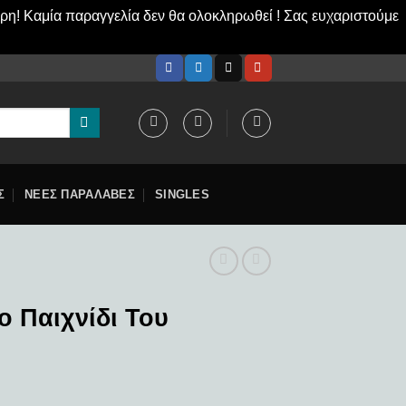
ερη! Καμία παραγγελία δεν θα ολοκληρωθεί ! Σας ευχαριστούμε
Σ
ΝΕΕΣ ΠΑΡΑΛΑΒΕΣ
SINGLES
ο Παιχνίδι Του