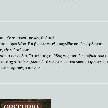
 του Καλαμαριού, καλώς ήρθατε!
κατομμύρια Won. Επιβιώστε σε έξι παιχνίδια και θα κερδίσετε.
τε, εξολοθρεύεστε.
άσιμα παιχνίδια. Τα μέλη της ομάδας σας που θα επιβιώσουν π
νει τουλάχιστον ένα ζωντανό μέλος στην ομάδα νικάτε. Προσέξτε 
σε επιτραπέζιο παιχνίδι!