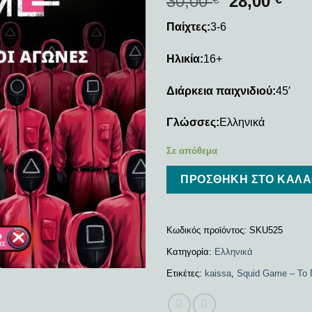
30,00
28,00
Παίχτες:
3-6
Ηλικία:
16+
Διάρκεια παιχνιδιού:
45′
Γλώσσες:
Ελληνικά
Σε απόθεμα
ΠΡΟΣΘΉΚΗ ΣΤΟ ΚΑΛΆ
Κωδικός προϊόντος:
SKU525
Κατηγορία:
Ελληνικά
Ετικέτες:
kaissa
,
Squid Game – Το 