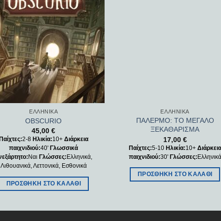
Add to
Add
wishlist
wishl
ΕΛΛΗΝΙΚΆ
ΕΛΛΗΝΙΚΆ
ΠΑΛΕΡΜΟ: ΤΟ ΜΕΓΑΛΟ
OBSCURIO
ΞΕΚΑΘΑΡΙΣΜΑ
45,00
€
17,00
€
Παίχτες:
2-8
Ηλικία:
10+
Διάρκεια
Παίχτες:
5-10
Ηλικία:
10+
Διάρκει
παιχνιδιού:
40'
Γλωσσικά
παιχνιδιού:
30'
Γλώσσες:
Ελληνικ
νεξάρτητο:
Ναι
Γλώσσες:
Ελληνικά,
Λιθουανικά, Λεττονικά, Εσθονικά
ΠΡΟΣΘΉΚΗ ΣΤΟ ΚΑΛΆΘΙ
ΠΡΟΣΘΉΚΗ ΣΤΟ ΚΑΛΆΘΙ