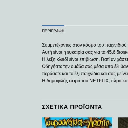
ΠΕΡΙΓΡΑΦΉ
Συμμετέχοντες στον κόσμο του παιχνιδιού
Αυτή είναι η ευκαιρία σας για τα 45,6 δισε
Η λέξη κλειδί είναι επιβίωση. Γιατί αν χάσε
Οδηγήστε την ομάδα σας μέσα από έξι θαν
περάσετε και τα έξι παιχνίδια και σας μεί
Η δημοφιλής σειρά του NETFLIX, τώρα και 
ΣΧΕΤΙΚΆ ΠΡΟΪΌΝΤΑ