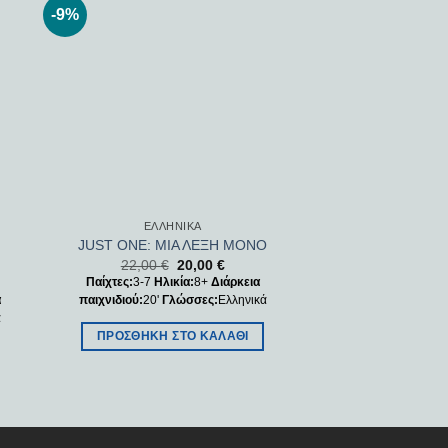
-9%
 to
Add to
ist
wishlist
ΕΛΛΗΝΙΚΆ
JUST ONE: ΜΙΑ ΛΕΞΗ ΜΟΝΟ
22,00
€
20,00
€
Παίχτες:
3-7
Ηλικία:
8+
Διάρκεια
α
παιχνιδιού:
20'
Γλώσσες:
Ελληνικά
ά
ΠΡΟΣΘΉΚΗ ΣΤΟ ΚΑΛΆΘΙ